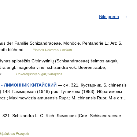
Nile green
us der Familie Schizandraceae, Monöcie, Pentandrie L.; Art: S.
chroth blühend …
Pierer's Universal-Lexikon
ardynas apibrėžtis Citrinvytinių (Schisandraceae) šeimos augalų
ndra angl. magnolia vine; schizandra vok. Beerentraube;
lenk.… …
Dekoratyvinių augalų vardynas
L. - ЛИМОННИК КИТАЙСКИЙ
— см. 321. Кустарник. S. chinensis
(1867) 148. Гаммерман (1948) рис. Гутникова (1953). Ибрагимовы
urcz.; Maximowiczia amurensis Rupr.; M. chinensis Rupr. М е с т…
 321. Schizandra L. С. Rich. Лимонник [Сем. Schisandraceae
kipédia en Français