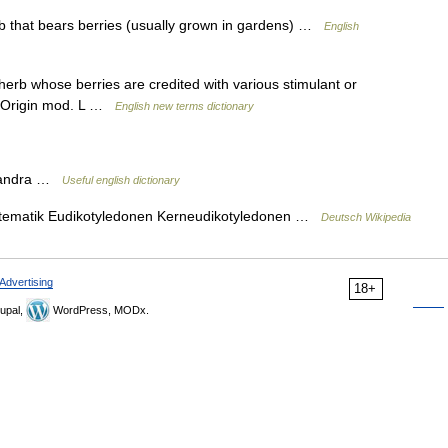
ub that bears berries (usually grown in gardens) …
English
erb whose berries are credited with various stimulant or
.] Origin mod. L …
English new terms dictionary
isandra …
Useful english dictionary
stematik Eudikotyledonen Kerneudikotyledonen …
Deutsch Wikipedia
Advertising
18+
upal,
WordPress, MODx.