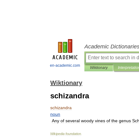
Academic Dictionarie
en-academic.com
Wiktionary
Interpretatio
Wiktionary
schizandra
schizandra
noun
Any
of
several
woody
vines
of
the
genus
Sch
Wikipedia
foundation
.