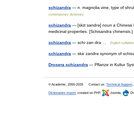
schizandra
— n. magnolia vine, type of shr
contemporary dictionary
schizandra
— [skɪt sandrə] noun a Chinese h
medicinal properties. [Schisandra chinensis
schizandra
— schi·zan·dra …
English syllables
schizandra
— skə̇ˈzandrə synonym of sch
Drosera schizandra
— Pflanze in Kultur Sy
© Academic, 2000-2026
Contact us:
Technical Support
,
Dictionaries export
, created on PHP,
Joomla,
Dr