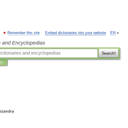
Remember this site
Embed dictionaries into your website
EN
s and Encyclopedias
Search!
ns
izandra