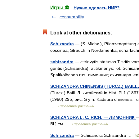
Игры ⚽
Нужно сделать НИР?
censurability
Look at other dictionaries:
Schizandra
— (S. Michx.), Pflanzengattung a
coccinea, Strauch in Nordamerika, scharla
schizandra
— citrinvytis statusas T sritis v
gentis (Schisandra). atitikmenys: lot. Schisa
Spaltkölbchen rus. лимонник; схизандра 
SCHIZANDRA CHINENSIS (TURCZ.) BAIL
(Turcz.) Baill. Л. китайский in Hist. Pl.1 
(1960) 295, рис. S y n. Kadsura chinensis T
…
Справочник растений
SCHIZANDRA L. С. RICH. — ЛИМОННИК
—
Bl.] см …
Справочник растений
Schizandra
— Schisandra Schisandra …
Wi