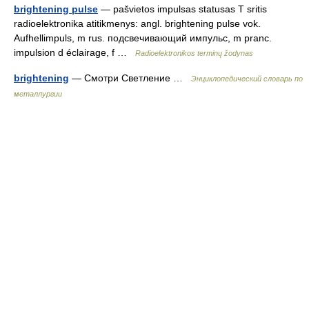
brightening pulse
— pašvietos impulsas statusas T sritis
radioelektronika atitikmenys: angl. brightening pulse vok.
Aufhellimpuls, m rus. подсвечивающий импульс, m pranc.
impulsion d éclairage, f …
Radioelektronikos terminų žodynas
brightening
— Смотри Светление …
Энциклопедический словарь по
металлургии