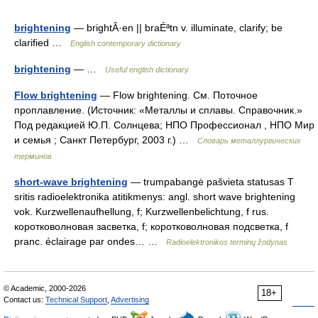
brightening
— brightÂ·en || braÉªtn v. illuminate, clarify; be
clarified …
English contemporary dictionary
brightening
— …
Useful english dictionary
Flow brightening
— Flow brightening. См. Поточное
проплавление. (Источник: «Металлы и сплавы. Справочник.»
Под редакцией Ю.П. Солнцева; НПО Профессионал , НПО Мир
и семья ; Санкт Петербург, 2003 г.) …
Словарь металлургических
терминов
short-wave brightening
— trumpabangė pašvieta statusas T
sritis radioelektronika atitikmenys: angl. short wave brightening
vok. Kurzwellenaufhellung, f; Kurzwellenbelichtung, f rus.
коротковолновая засветка, f; коротковолновая подсветка, f
pranc. éclairage par ondes… …
Radioelektronikos terminų žodynas
© Academic, 2000-2026
18+
Contact us:
Technical Support
,
Advertising