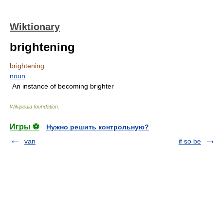
Wiktionary
brightening
brightening
noun
An instance of becoming brighter
Wikipedia foundation
.
Игры ⚽
Нужно решить контрольную?
van
if so be