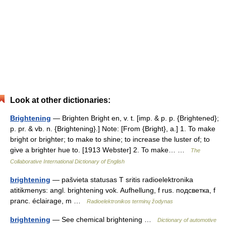
Look at other dictionaries:
Brightening
— Brighten Bright en, v. t. [imp. & p. p. {Brightened};
p. pr. & vb. n. {Brightening}.] Note: [From {Bright}, a.] 1. To make
bright or brighter; to make to shine; to increase the luster of; to
give a brighter hue to. [1913 Webster] 2. To make… …
The
Collaborative International Dictionary of English
brightening
— pašvieta statusas T sritis radioelektronika
atitikmenys: angl. brightening vok. Aufhellung, f rus. подсветка, f
pranc. éclairage, m …
Radioelektronikos terminų žodynas
brightening
— See chemical brightening …
Dictionary of automotive