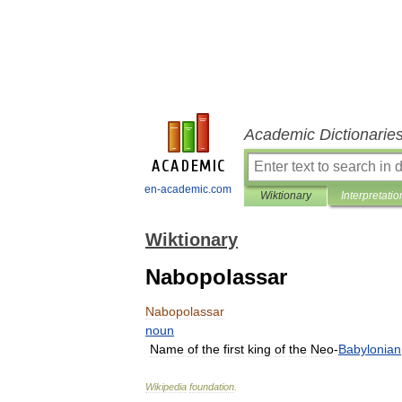
Academic Dictionarie
en-academic.com
Wiktionary
Interpretatio
Wiktionary
Nabopolassar
Nabopolassar
noun
Name
of
the
first
king
of
the
Neo
-
Babylonian
Wikipedia
foundation
.