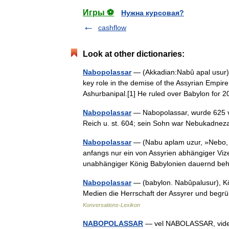
Игры ⚽
Нужна курсовая?
cashflow
Look at other dictionaries:
Nabopolassar
— (Akkadian:Nabû apal usur) 
key role in the demise of the Assyrian Empire 
Ashurbanipal.[1] He ruled over Babylon fo
Nabopolassar
— Nabopolassar, wurde 625 v. 
Reich u. st. 604; sein Sohn war Nebukadnez
Nabopolassar
— (Nabu aplam uzur, »Nebo, 
anfangs nur ein von Assyrien abhängiger Vize
unabhängiger König Babylonien dauernd 
Nabopolassar
— (babylon. Nabûpalusur), Kön
Medien die Herrschaft der Assyrer und beg
Konversations-Lexikon
NABOPOLASSAR
— vel NABOLASSAR, vid