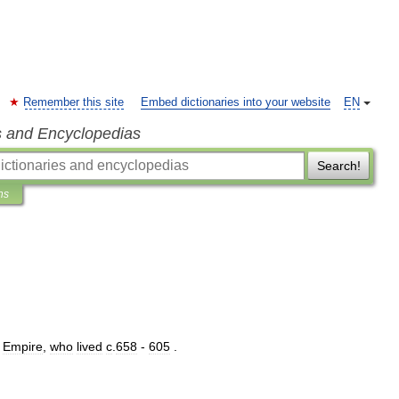
Remember this site
Embed dictionaries into your website
EN
s and Encyclopedias
Search!
ns
Empire
,
who
lived
c
.
658
-
605
.