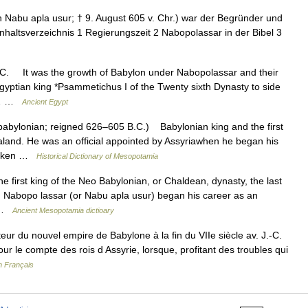
Nabu apla usur; † 9. August 605 v. Chr.) war der Begründer und
nhaltsverzeichnis 1 Regierungszeit 2 Nabopolassar in der Bibel 3
C. It was the growth of Babylon under Nabopolassar and their
gyptian king *Psammetichus I of the Twenty sixth Dynasty to side
he… …
Ancient Egypt
ylonian; reigned 626–605 B.C.) Babylonian king and the first
ealand. He was an official appointed by Assyriawhen he began his
 taken …
Historical Dictionary of Mesopotamia
first king of the Neo Babylonian, or Chaldean, dynasty, the last
ia. Nabopo lassar (or Nabu apla usur) began his career as an
… …
Ancient Mesopotamia dictioary
ur du nouvel empire de Babylone à la fin du VIIe siècle av. J.‑C.
 le compte des rois d Assyrie, lorsque, profitant des troubles qui
n Français