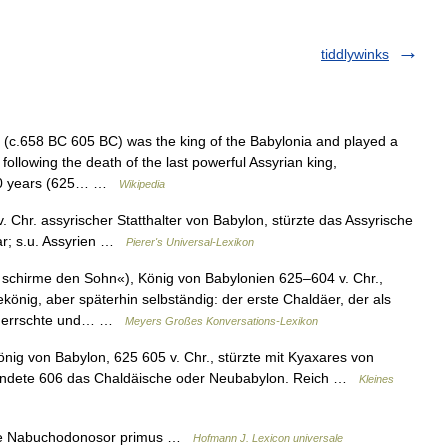
tiddlywinks
(c.658 BC 605 BC) was the king of the Babylonia and played a
following the death of the last powerful Assyrian king,
r 20 years (625… …
Wikipedia
Chr. assyrischer Statthalter von Babylon, stürzte das Assyrische
ar; s.u. Assyrien …
Pierer's Universal-Lexikon
schirme den Sohn«), König von Babylonien 625–604 v. Chr.,
könig, aber späterhin selbständig: der erste Chaldäer, der als
beherrschte und… …
Meyers Großes Konversations-Lexikon
ig von Babylon, 625 605 v. Chr., stürzte mit Kyaxares von
ründete 606 das Chaldäische oder Neubabylon. Reich …
Kleines
e Nabuchodonosor primus …
Hofmann J. Lexicon universale