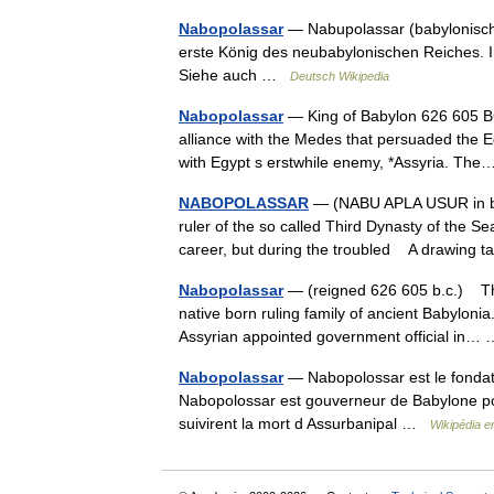
Nabopolassar
— Nabupolassar (babylonisch 
erste König des neubabylonischen Reiches. I
Siehe auch …
Deutsch Wikipedia
Nabopolassar
— King of Babylon 626 605 B
alliance with the Medes that persuaded the E
with Egypt s erstwhile enemy, *Assyria. T
NABOPOLASSAR
— (NABU APLA USUR in bab
ruler of the so called Third Dynasty of the S
career, but during the troubled A drawing
Nabopolassar
— (reigned 626 605 b.c.) The 
native born ruling family of ancient Babylon
Assyrian appointed government official in
Nabopolassar
— Nabopolossar est le fondate
Nabopolossar est gouverneur de Babylone pour
suivirent la mort d Assurbanipal …
Wikipédia e