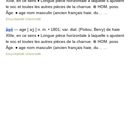
XIIIe, en ce sens ♦ Longue pièce horizontale à laquelle s ajustent
le soc et toutes les autres pièces de la charrue. ⊗ HOM. poss.
Âge. ● age nom masculin (ancien français haie, du… …
Encyclopédie Universelle
âgé
— age [ aʒ ] n. m. • 1801; var. dial. (Poitou, Berry) de haie
XIIIe, en ce sens ♦ Longue pièce horizontale à laquelle s ajustent
le soc et toutes les autres pièces de la charrue. ⊗ HOM. poss.
Âge. ● age nom masculin (ancien français haie, du… …
Encyclopédie Universelle