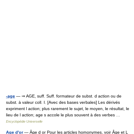
-age
— ⇒ AGE, suff. Suff. formateur de subst. d action ou de
subst. à valeur coll. I. [Avec des bases verbales] Les dérivés
expriment l action; plus rarement le sujet, le moyen, le résultat, le
lieu de l action; age s accole le plus souvent à des verbes …
Encyclopédie Universelle
Age d'or
— Âge d or Pour les articles homonymes, voir Âge et L