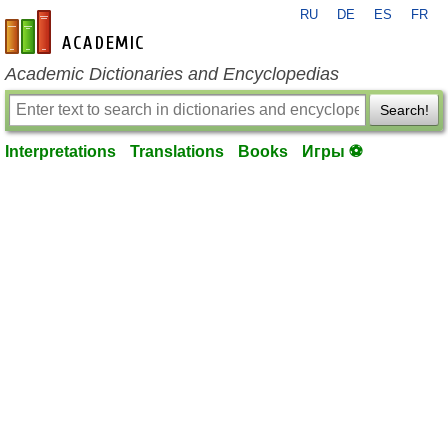
RU
DE
ES
FR
en-academic.com
Academic Dictionaries and Encyclopedias
Search!
Interpretations
Translations
Books
Игры ⚽