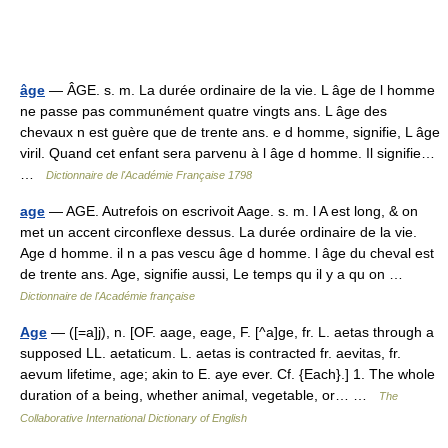
âge
— ÂGE. s. m. La durée ordinaire de la vie. L âge de l homme
ne passe pas communément quatre vingts ans. L âge des
chevaux n est guère que de trente ans. ⁧e d homme, signifie, L âge
viril. Quand cet enfant sera parvenu à l âge d homme. Il signifie…
…
Dictionnaire de l'Académie Française 1798
age
— AGE. Autrefois on escrivoit Aage. s. m. l A est long, & on
met un accent circonflexe dessus. La durée ordinaire de la vie.
Age d homme. il n a pas vescu âge d homme. l âge du cheval est
de trente ans. Age, signifie aussi, Le temps qu il y a qu on …
Dictionnaire de l'Académie française
Age
— ([=a]j), n. [OF. aage, eage, F. [^a]ge, fr. L. aetas through a
supposed LL. aetaticum. L. aetas is contracted fr. aevitas, fr.
aevum lifetime, age; akin to E. aye ever. Cf. {Each}.] 1. The whole
duration of a being, whether animal, vegetable, or… …
The
Collaborative International Dictionary of English