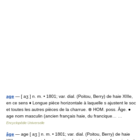
age
— [ aʒ ] n. m. • 1801; var. dial. (Poitou, Berry) de haie XIIIe,
en ce sens ♦ Longue pièce horizontale à laquelle s ajustent le soc
et toutes les autres pièces de la charrue. ⊗ HOM. poss. Âge. ●
age nom masculin (ancien français haie, du francique… …
Encyclopédie Universelle
âge
— age [ aʒ ] n. m. • 1801; var. dial. (Poitou, Berry) de haie