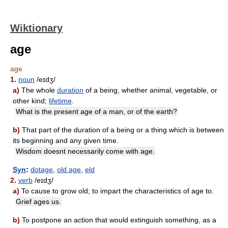
Wiktionary
age
age
1.
noun
/eɪdʒ/
a)
The whole
duration
of a being, whether animal, vegetable, or
other kind;
lifetime
.
What is the present age of a man, or of the earth?
b)
That part of the duration of a being or a thing which is between
its beginning and any given time.
Wisdom doesnt necessarily come with age.
Syn
:
dotage
,
old age
,
eld
2.
verb
/eɪdʒ/
a)
To cause to grow old; to impart the characteristics of age to.
Grief ages us.
b)
To postpone an action that would extinguish something, as a