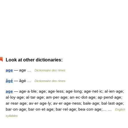
Look at other dictionaries:
age
— age …
Dictionnaire des rimes
âgé
— âgé …
Dictionnaire des rimes
age
— age·a·ble; age; age·less; age·long; age·net·ic; al·ien·age;
al·loy·age; al·tar·age; am·per·age; an·ec·dot·age; ap·pend·age;
ar·rear·age; av·er·age·ly; av·er·age·ness; bale·age; bal·last·age;
bar·on·age; bar·on·et·age; bar·rel·age; bea·con·age;… …
English
syllables