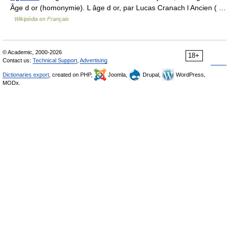
Âge d or (homonymie). L âge d or, par Lucas Cranach l Ancien ( …
Wikipédia en Français
© Academic, 2000-2026
18+
Contact us:
Technical Support
,
Advertising
Dictionaries export
, created on PHP,
Joomla,
Drupal,
WordPress,
MODx.