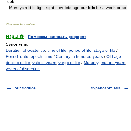
debt.
Moneys a little tight right now, lets age our bills for a week or so.
Wikipedia foundation
.
Игры ⚽
Поможем написать реферат
Synonyms
:
Duration of existence
,
time of life
,
period of life
,
stage of life
/
Period
,
date
,
epoch
,
time
/
Century
,
a hundred years
/
Old age
,
decline of life
,
vale of years
,
verge of life
/
Maturity
,
mature years
,
years of discretion
reintroduce
trypanosomiasis