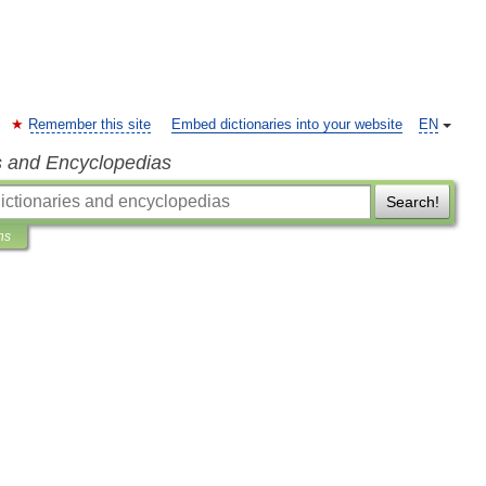
Remember this site
Embed dictionaries into your website
EN
s and Encyclopedias
Search!
ns