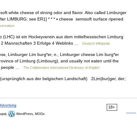
f soft white cheese of strong odor and flavor. Also called Limburger
ter LIMBURG; see ER1] * * * ▪ cheese semisoft surface ripened
versalium
(LHC) ist ein Hockeyverein aus dem mittelhessischen Limburg
te 2 Mannschaften 3 Erfolge 4 Weblinks …
Deutsch Wikipedia
e, Limburger Lim burg*er, n., Limburger cheese Lim burg*er
rovince of Limburg (Limbourg), and usually not eaten until the
ost people …
The Collaborative International Dictionary of English
ursprünglich aus der belgischen Landschaft) 2Lịm|bur|ger, der;
Advertising
18+
upal,
WordPress, MODx.