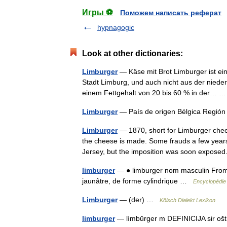
Игры ⚽
Поможем написать реферат
hypnagogic
Look at other dictionaries:
Limburger
— Käse mit Brot Limburger ist ein
Stadt Limburg, und auch nicht aus der nieder
einem Fettgehalt von 20 bis 60 % in der…
Limburger
— País de origen Bélgica Regi
Limburger
— 1870, short for Limburger chee
the cheese is made. Some frauds a few year
Jersey, but the imposition was soon expos
limburger
— ● limburger nom masculin Fromag
jaunâtre, de forme cylindrique …
Encyclopédie 
Limburger
— (der) …
Kölsch Dialekt Lexikon
limburger
— lìmbūrger m DEFINICIJA sir oštr