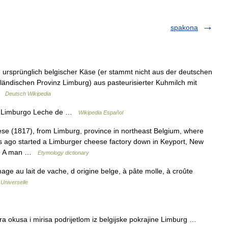
spakona
 ursprünglich belgischer Käse (er stammt nicht aus der deutschen
ländischen Provinz Limburg) aus pasteurisierter Kuhmilch mit
 …
Deutsch Wikipedia
ón Limburgo Leche de …
Wikipedia Español
se (1817), from Limburg, province in northeast Belgium, where
s ago started a Limburger cheese factory down in Keyport, New
ed. A man …
Etymology dictionary
e au lait de vache, d origine belge, à pâte molle, à croûte
Universelle
a okusa i mirisa podrijetlom iz belgijske pokrajine Limburg …