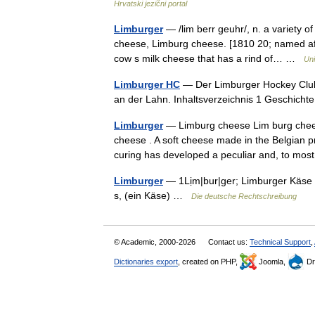
Hrvatski jezični portal
Limburger
— /lim berr geuhr/, n. a variety o
cheese, Limburg cheese. [1810 20; named af
cow s milk cheese that has a rind of… …
Uni
Limburger HC
— Der Limburger Hockey Club 
an der Lahn. Inhaltsverzeichnis 1 Geschich
Limburger
— Limburg cheese Lim burg chees
cheese . A soft cheese made in the Belgian p
curing has developed a peculiar and, to m
Limburger
— 1Lịm|bur|ger; Limburger Käse (
s, (ein Käse) …
Die deutsche Rechtschreibung
© Academic, 2000-2026
Contact us:
Technical Support
,
Dictionaries export
, created on PHP,
Joomla,
Dr