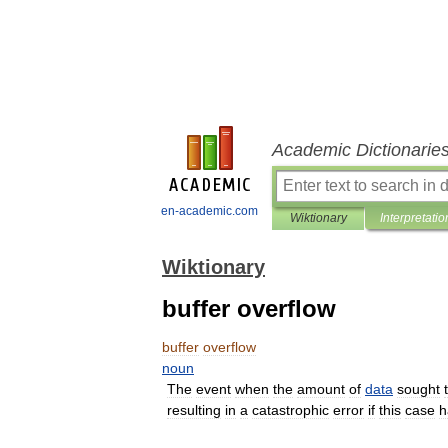
Academic Dictionarie
en-academic.com
Wiktionary
Interpretatio
Wiktionary
buffer overflow
buffer
overflow
noun
The
event
when
the
amount
of
data
sought
resulting
in
a
catastrophic
error
if
this
case
h