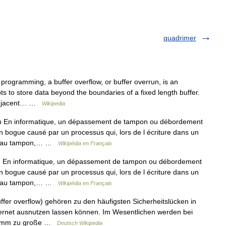
quadrimer
rogramming, a buffer overflow, or buffer overrun, is an
 to store data beyond the boundaries of a fixed length buffer.
s adjacent… …
Wikipedia
En informatique, un dépassement de tampon ou débordement
n bogue causé par un processus qui, lors de l écriture dans un
loué au tampon,… …
Wikipédia en Français
En informatique, un dépassement de tampon ou débordement
n bogue causé par un processus qui, lors de l écriture dans un
loué au tampon,… …
Wikipédia en Français
ffer overflow) gehören zu den häufigsten Sicherheitslücken in
Internet ausnutzen lassen können. Im Wesentlichen werden bei
gramm zu große …
Deutsch Wikipedia