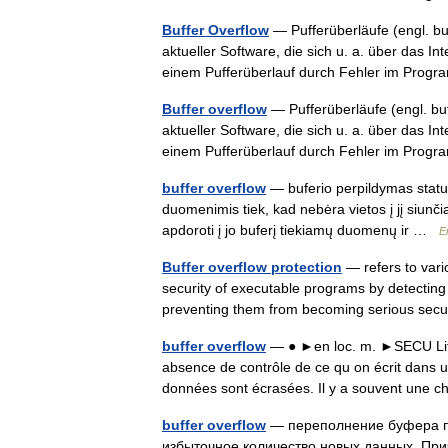
Buffer Overflow
— Pufferüberläufe (engl. bu
aktueller Software, die sich u. a. über das 
einem Pufferüberlauf durch Fehler im Pro
Buffer overflow
— Pufferüberläufe (engl. buf
aktueller Software, die sich u. a. über das 
einem Pufferüberlauf durch Fehler im Pro
buffer overflow
— buferio perpildymas statusa
duomenimis tiek, kad nebėra vietos į jį siunč
apdoroti į jo buferį tiekiamų duomenų ir …
E
Buffer overflow protection
— refers to var
security of executable programs by detecting 
preventing them from becoming serious se
buffer overflow
— ● ►en loc. m. ►SECU Litt
absence de contrôle de ce qu on écrit dans u
données sont écrasées. Il y a souvent un
buffer overflow
— переполнение буфера пе
избыточное количество новых данных. При