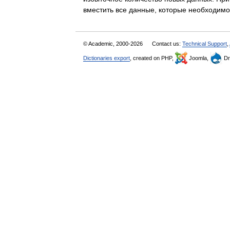
вместить все данные, которые необходим
© Academic, 2000-2026
Contact us:
Technical Support
,
Dictionaries export
, created on PHP,
Joomla,
Dr