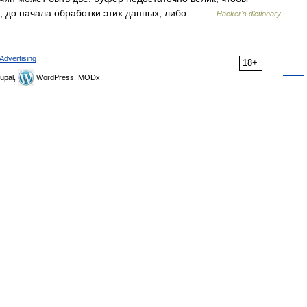
о, до начала обработки этих данных; либо… …
Hacker's dictionary
Advertising
18+
upal,
WordPress, MODx.