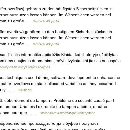
ffer overflow) gehören zu den häufigsten Sicherheitslücken in
Internet ausnutzen lassen können. Im Wesentlichen werden bei
gramm zu große …
Deutsch Wikipedia
fer overflow) gehören zu den häufigsten Sicherheitslücken in
Internet ausnutzen lassen können. Im Wesentlichen werden bei
gramm zu große …
Deutsch Wikipedia
s T sritis informatika apibrėžtis Klaida, kai ↑buferyje užpildytas
iamiems naujiems duomenims įrašyti. Įvyksta, kai įtaisas nesuspėja
nciklopedinis kompiuterijos žodynas
ious techniques used during software development to enhance the
buffer overflows on stack allocated variables as they occur and
curity… …
Wikipedia
. débordement de tampon . Problème de sécurité causé par l
n tampon. Une fois l extrémité du tampon atteinte, d autres
e chance pour que… …
Dictionnaire d'informatique francophone
реполнение происходит, когда в буфер поступает
чин может быть две: буфер недостаточно велик, чтобы