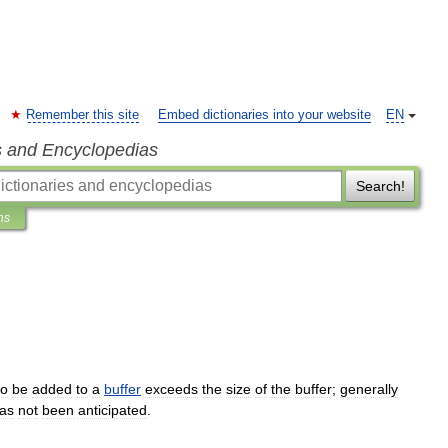
Remember this site
Embed dictionaries into your website
EN
s and Encyclopedias
Search!
ns
to
be
added
to
a
buffer
exceeds
the
size
of
the
buffer
;
generally
as
not
been
anticipated
.