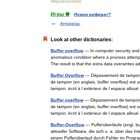
Wikipedia
foundation
.
Игры ⚽
Нужен реферат?
Armagnac
Look at other dictionaries:
Buffer overflow
— In computer security and p
anomalous condition where a process attempts
The result is that the extra data overwrite
Buffer Overflow
— Dépassement de tampon 
de tampon (en anglais, buffer overflow) est u
tampon, écrit à l extérieur de l espace al
Buffer overflow
— Dépassement de tampon 
de tampon (en anglais, buffer overflow) est u
tampon, écrit à l extérieur de l espace al
Buffer-Overflow
— Pufferüberläufe (engl. bu
aktueller Software, die sich u. a. über das 
einem Pufferüberlauf durch Fehler im Pro