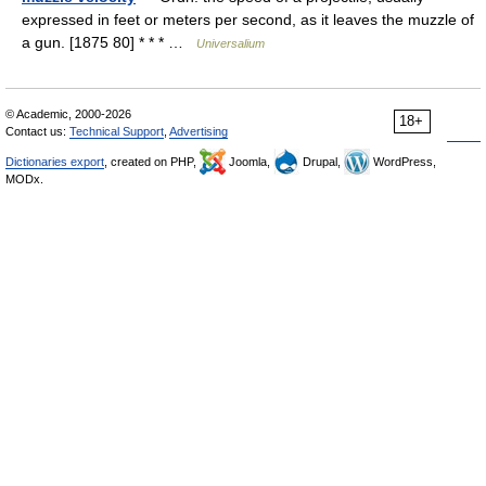
expressed in feet or meters per second, as it leaves the muzzle of
a gun. [1875 80] * * * …
Universalium
© Academic, 2000-2026
18+
Contact us:
Technical Support
,
Advertising
Dictionaries export
, created on PHP,
Joomla,
Drupal,
WordPress,
MODx.