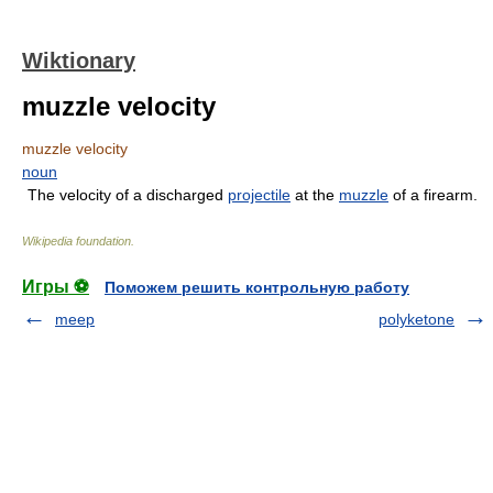
Wiktionary
muzzle velocity
muzzle velocity
noun
The velocity of a discharged
projectile
at the
muzzle
of a firearm.
Wikipedia foundation
.
Игры ⚽
Поможем решить контрольную работу
meep
polyketone