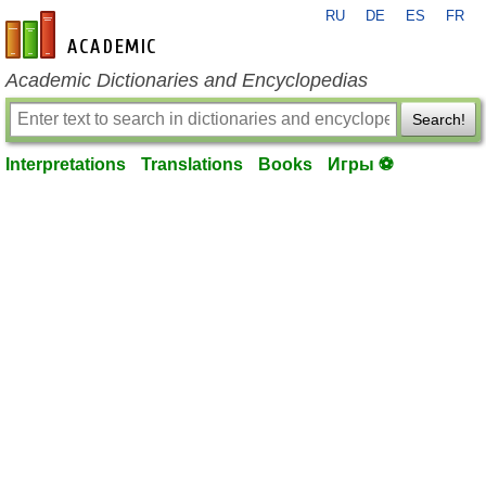
RU
DE
ES
FR
en-academic.com
Academic Dictionaries and Encyclopedias
Search!
Interpretations
Translations
Books
Игры ⚽