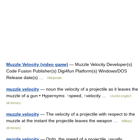
Muzzle Velocity (video game)
— Muzzle Velocity Developer(s)
Code Fusion Publisher(s) Digi4fun Platform(s) Windows/DOS
Release date(s) …
Wikipedia
muzzle velocity
— noun the velocity of a projectile as it leaves the
muzzle of a gun • Hypernyms: ↑speed, ↑velocity …
Useful english
dictionary
muzzle velocity
— The velocity of a projectile with respect to the
muzzle at the instant the projectile leaves the weapon …
Military
dictionary
muzzle velocity
— Ordn. the speed of a projectile, usually