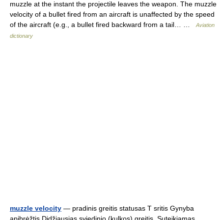
muzzle at the instant the projectile leaves the weapon. The muzzle
velocity of a bullet fired from an aircraft is unaffected by the speed
of the aircraft (e.g., a bullet fired backward from a tail… …
Aviation
dictionary
muzzle velocity
— pradinis greitis statusas T sritis Gynyba
apibrėžtis Didžiausias sviedinio (kulkos) greitis. Suteikiamas