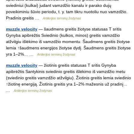
sviediniui (kulkai) judant vamzdžio kanalu ir parako dujų
poveikiminiu šūvio periodu, t. y. tam tikru nuotoliu nuo vamzdžio.
Pradinis greitis …
Artilerijos terminų žodynas
muzzle velocity
— šaudmens greitis žiotyse statusas T sritis
Gynyba apibrėžtis Sviedinio (kulkos, minos) greitis vamzdžio
atžvilgiu išlėkimo iš vamzdžio momentu. Šaudmens greitis žiotyse
lemia ↑šaudmens energijos žiotyse dydį. Šaudmens greitis žiotyse
yra 1–2%… …
Artilerijos terminų žodynas
muzzle velocity
— žiotinis greitis statusas T sritis Gynyba
apibrėžtis Santykinis sviedinio greitis išlėkimo iš vamzdžio metu
(sviedinio greitis vamzdžio atžvilgiu). Žiotinis greitis lemia sviedinio
↑žiotinę energiją. Žiotinis greitis yra 1–2% mažesnis už pradinį…
…
Artilerijos terminų žodynas