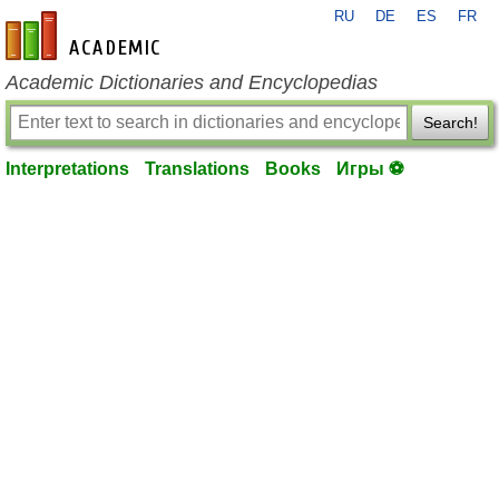
RU
DE
ES
FR
en-academic.com
Academic Dictionaries and Encyclopedias
Search!
Interpretations
Translations
Books
Игры ⚽