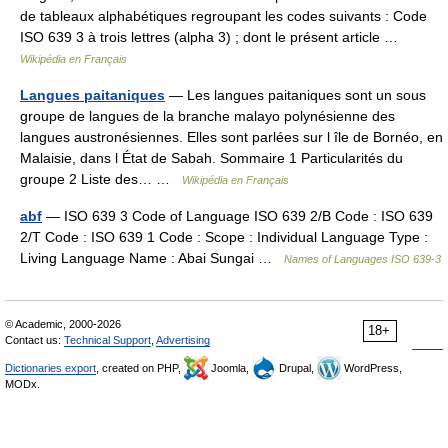
de tableaux alphabétiques regroupant les codes suivants : Code
ISO 639 3 à trois lettres (alpha 3) ; dont le présent article …
Wikipédia en Français
Langues paitaniques
— Les langues paitaniques sont un sous
groupe de langues de la branche malayo polynésienne des
langues austronésiennes. Elles sont parlées sur l île de Bornéo, en
Malaisie, dans l État de Sabah. Sommaire 1 Particularités du
groupe 2 Liste des… …
Wikipédia en Français
abf
— ISO 639 3 Code of Language ISO 639 2/B Code : ISO 639
2/T Code : ISO 639 1 Code : Scope : Individual Language Type :
Living Language Name : Abai Sungai …
Names of Languages ISO 639-3
© Academic, 2000-2026
18+
Contact us:
Technical Support
,
Advertising
Dictionaries export
, created on PHP,
Joomla,
Drupal,
WordPress,
MODx.