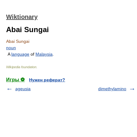
Wiktionary
Abai Sungai
Abai Sungai
noun
A
language
of
Malaysia
.
Wikipedia foundation
.
Игры ⚽
Нужен реферат?
ageusia
dimethylamino