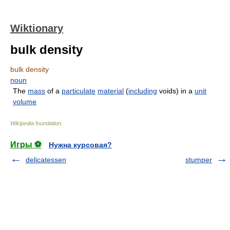
Wiktionary
bulk density
bulk density
noun
The
mass
of a
particulate
material
(
including
voids) in a
unit
volume
Wikipedia foundation
.
Игры ⚽
Нужна курсовая?
delicatessen
stumper