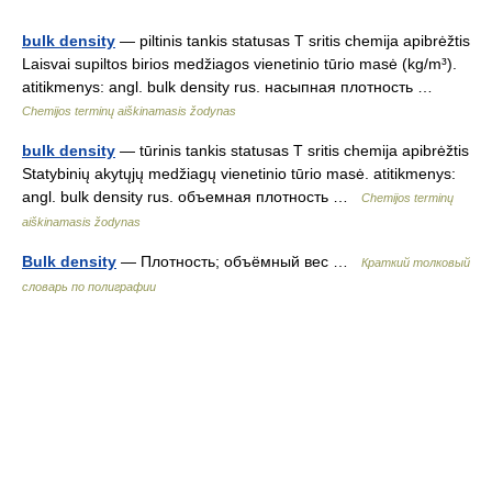
bulk density
— piltinis tankis statusas T sritis chemija apibrėžtis
Laisvai supiltos birios medžiagos vienetinio tūrio masė (kg/m³).
atitikmenys: angl. bulk density rus. насыпная плотность …
Chemijos terminų aiškinamasis žodynas
bulk density
— tūrinis tankis statusas T sritis chemija apibrėžtis
Statybinių akytųjų medžiagų vienetinio tūrio masė. atitikmenys:
angl. bulk density rus. объемная плотность …
Chemijos terminų
aiškinamasis žodynas
Bulk density
— Плотность; объёмный вес …
Краткий толковый
словарь по полиграфии