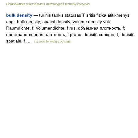
Penkiakalbis aiškinamasis metrologijos terminų žodynas
bulk density
— tūrinis tankis statusas T sritis fizika atitikmenys:
angl. bulk density; spatial density; volume density vok.
Raumdichte, f; Volumendichte, f rus. объёмная плотность, f;
пространственная плотность, f pranc. densité cubique, f; densité
spatiale, f …
Fizikos terminų žodynas