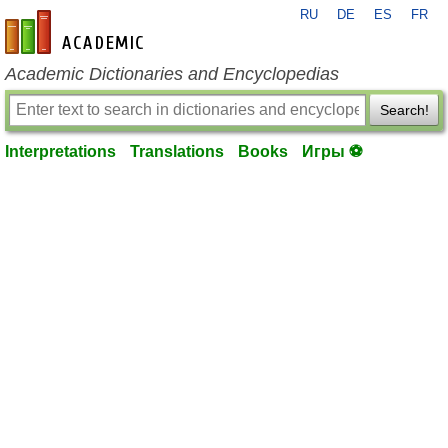
RU
DE
ES
FR
en-academic.com
Academic Dictionaries and Encyclopedias
Search!
Interpretations
Translations
Books
Игры ⚽