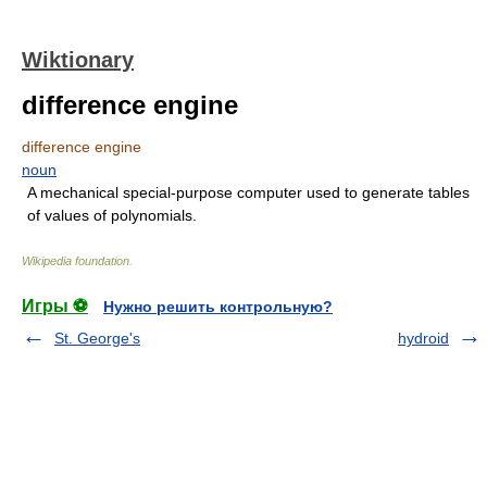
Wiktionary
difference engine
difference engine
noun
A mechanical special-purpose computer used to generate tables
of values of polynomials.
Wikipedia foundation
.
Игры ⚽
Нужно решить контрольную?
St. George's
hydroid