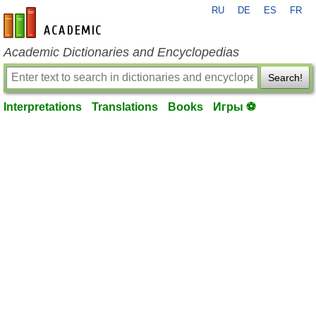
RU
DE
ES
FR
en-academic.com
Academic Dictionaries and Encyclopedias
Search!
Interpretations
Translations
Books
Игры ⚽