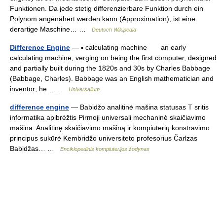
Funktionen. Da jede stetig differenzierbare Funktion durch ein
Polynom angenähert werden kann (Approximation), ist eine
derartige Maschine… …
Deutsch Wikipedia
Difference Engine
— ▪ calculating machine an early
calculating machine, verging on being the first computer, designed
and partially built during the 1820s and 30s by Charles Babbage
(Babbage, Charles). Babbage was an English mathematician and
inventor; he… …
Universalium
difference engine
— Babidžo analitinė mašina statusas T sritis
informatika apibrėžtis Pirmoji universali mechaninė skaičiavimo
mašina. Analitinę skaičiavimo mašiną ir kompiuterių konstravimo
principus sukūrė Kembridžo universiteto profesorius Čarlzas
Babidžas… …
Enciklopedinis kompiuterijos žodynas