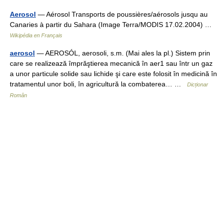
Aerosol
— Aérosol Transports de poussières/aérosols jusqu au
Canaries à partir du Sahara (Image Terra/MODIS 17.02.2004) …
Wikipédia en Français
aerosol
— AEROSÓL, aerosoli, s.m. (Mai ales la pl.) Sistem prin
care se realizează împrăştierea mecanică în aer1 sau într un gaz
a unor particule solide sau lichide şi care este folosit în medicină în
tratamentul unor boli, în agricultură la combaterea… …
Dicționar
Român