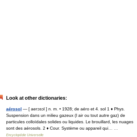
Look at other dictionaries:
aérosol
— [ aerɔsɔl ] n. m. • 1928; de aéro et 4. sol 1 ♦ Phys.
Suspension dans un milieu gazeux (l air ou tout autre gaz) de
particules colloïdales solides ou liquides. Le brouillard, les nuages
sont des aérosols. 2 ♦ Cour. Système ou appareil qui… …
Encyclopédie Universelle