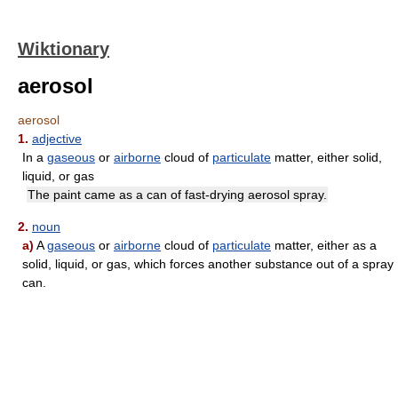
Wiktionary
aerosol
aerosol
1.
adjective
In a
gaseous
or
airborne
cloud of
particulate
matter, either solid,
liquid, or gas
The paint came as a can of fast-drying aerosol spray.
2.
noun
a)
A
gaseous
or
airborne
cloud of
particulate
matter, either as a
solid, liquid, or gas, which forces another substance out of a spray
can.