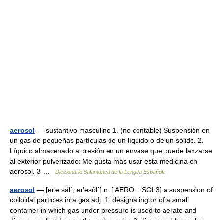
aerosol
— sustantivo masculino 1. (no contable) Suspensión en
un gas de pequeñas partículas de un líquido o de un sólido. 2.
Líquido almacenado a presión en un envase que puede lanzarse
al exterior pulverizado: Me gusta más usar esta medicina en
aerosol. 3 …
Diccionario Salamanca de la Lengua Española
aerosol
— [er′ə säl΄, er′əsôl΄] n. [ AERO + SOL3] a suspension of
colloidal particles in a gas adj. 1. designating or of a small
container in which gas under pressure is used to aerate and