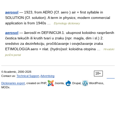
aerosol
— 1923, from AERO (Cf. aero ) air + first syllable in
SOLUTION (Cf. solution). A term in physics; modern commercial
application is from 1940s …
Etymology dictionary
aerosol
— ȁerosōl m DEFINICIJA 1. ukupnost koloidno raspršenih
čestica tekućih ili krutih tvari u zraku (npr. magla, dim i sl.) 2.
sredstvo za dezinfekciju, pročišćavanje i osvježavanje zraka
ETIMOLOGIJA aero + nlat. (hydro)sol: koloidna otopina …
Hrvatski
jezični portal
© Academic, 2000-2026
18+
Contact us:
Technical Support
,
Advertising
Dictionaries export
, created on PHP,
Joomla,
Drupal,
WordPress,
MODx.