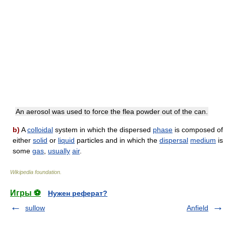
An aerosol was used to force the flea powder out of the can.
b)
A
colloidal
system in which the dispersed
phase
is composed of
either
solid
or
liquid
particles and in which the
dispersal
medium
is
some
gas
,
usually
air
.
Wikipedia foundation
.
Игры ⚽
Нужен реферат?
sullow
Anfield