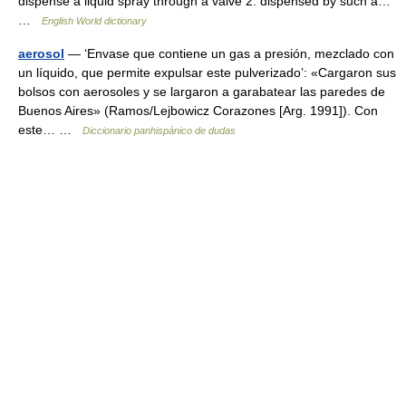
dispense a liquid spray through a valve 2. dispensed by such a…
…
English World dictionary
aerosol
— ‘Envase que contiene un gas a presión, mezclado con
un líquido, que permite expulsar este pulverizado’: «Cargaron sus
bolsos con aerosoles y se largaron a garabatear las paredes de
Buenos Aires» (Ramos/Lejbowicz Corazones [Arg. 1991]). Con
este… …
Diccionario panhispánico de dudas