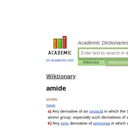
Academic Dictionarie
en-academic.com
Wiktionary
Interpretatio
Wiktionary
amide
amide
noun
a
)
Any
derivative
of
an
oxoacid
in
which
the
amino
group
;
especially
such
derivatives
of
b
)
Any
ionic
derivative
of
ammonia
in
which