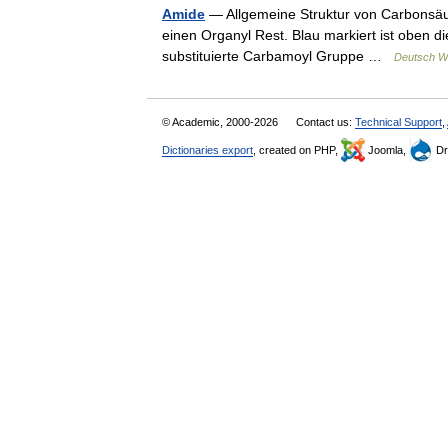
Amide
— Allgemeine Struktur von Carbonsäu
einen Organyl Rest. Blau markiert ist oben 
substituierte Carbamoyl Gruppe …
Deutsch Wi
© Academic, 2000-2026
Contact us:
Technical Support
,
Dictionaries export
, created on PHP,
Joomla,
Dr