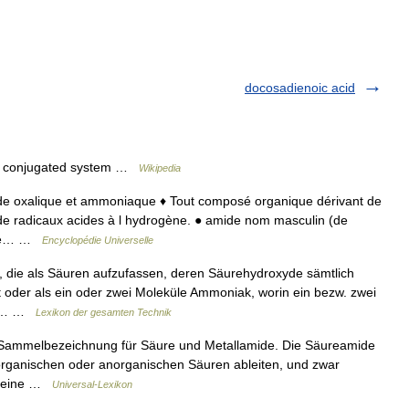
docosadienoic acid
 a conjugated system …
Wikipedia
 de oxalique et ammoniaque ♦ Tout composé organique dérivant de
de radicaux acides à l hydrogène. ● amide nom masculin (de
 se… …
Encyclopédie Universelle
die als Säuren aufzufassen, deren Säurehydroxyde sämtlich
 oder als ein oder zwei Moleküle Ammoniak, worin ein bezw. zwei
(s.… …
Lexikon der gesamten Technik
 Sammelbezeichnung für Säure und Metallamide. Die Säureamide
organischen oder anorganischen Säuren ableiten, und zwar
h eine …
Universal-Lexikon