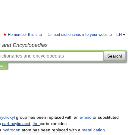
Remember this site
Embed dictionaries into your website
EN
s and Encyclopedias
Search!
ns
hydroxyl
group
has
been
replaced
with
an
amino
or
substituted
a
carboxylic
acid
,
the
carboxamides
.
a
hydrogen
atom
has
been
replaced
with
a
metal
cation
.