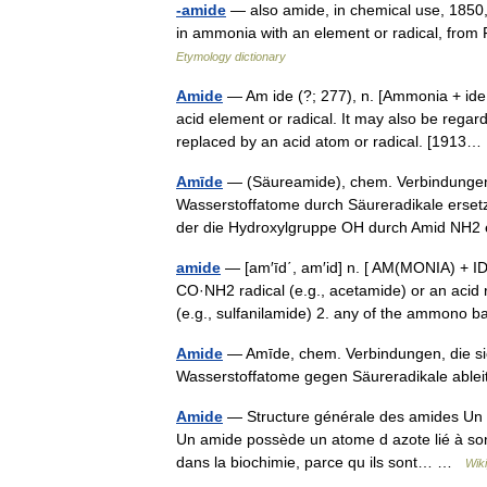
-amide
— also amide, in chemical use, 1850
in ammonia with an element or radical, fro
Etymology dictionary
Amide
— Am ide (?; 277), n. [Ammonia + ide
acid element or radical. It may also be re
replaced by an acid atom or radical. [191
Amīde
— (Säureamide), chem. Verbindungen
Wasserstoffatome durch Säureradikale ersetz
der die Hydroxylgruppe OH durch Amid NH2 
amide
— [am′īd΄, am′id] n. [ AM(MONIA) + ID
CO·NH2 radical (e.g., acetamide) or an acid
(e.g., sulfanilamide) 2. any of the ammon
Amide
— Amīde, chem. Verbindungen, die s
Wasserstoffatome gegen Säureradikale abl
Amide
— Structure générale des amides Un 
Un amide possède un atome d azote lié à so
dans la biochimie, parce qu ils sont… …
Wik