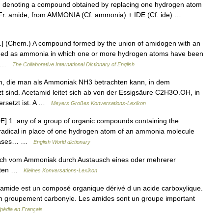
, denoting a compound obtained by replacing one hydrogen atom
m Fr. amide, from AMMONIA (Cf. ammonia) + IDE (Cf. ide) …
.] (Chem.) A compound formed by the union of amidogen with an
garded as ammonia in which one or more hydrogen atoms have been
3… …
The Collaborative International Dictionary of English
, die man als Ammoniak NH3 betrachten kann, in dem
t sind. Acetamid leitet sich ab von der Essigsäure C2H3O.OH, in
ersetzt ist. A …
Meyers Großes Konversations-Lexikon
E] 1. any of a group of organic compounds containing the
 radical in place of one hydrogen atom of an ammonia molecule
o bases… …
English World dictionary
ich vom Ammoniak durch Austausch eines oder mehrerer
eiten …
Kleines Konversations-Lexikon
amide est un composé organique dérivé d un acide carboxylique.
n groupement carbonyle. Les amides sont un groupe important
ipédia en Français