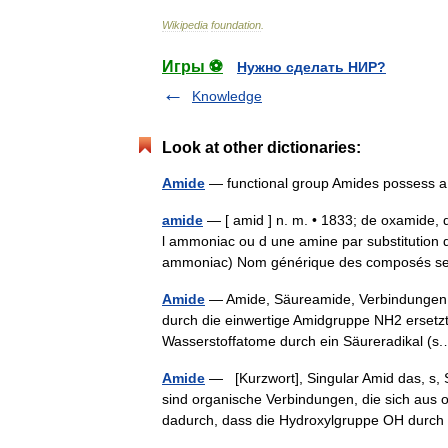
Wikipedia
foundation
.
Игры ⚽
Нужно сделать НИР?
Knowledge
Look at other dictionaries:
Amide
— functional group Amides possess
amide
— [ amid ] n. m. • 1833; de oxamide,
l ammoniac ou d une amine par substitution 
ammoniac) Nom générique des composés
Amide
— Amide, Säureamide, Verbindungen, 
durch die einwertige Amidgruppe NH2 ersetzt
Wasserstoffatome durch ein Säureradikal 
Amide
— [Kurzwort], Singular Amid das, s,
sind organische Verbindungen, die sich aus 
dadurch, dass die Hydroxylgruppe OH durc