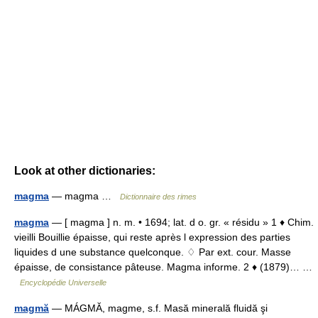
Look at other dictionaries:
magma
— magma …
Dictionnaire des rimes
magma
— [ magma ] n. m. • 1694; lat. d o. gr. « résidu » 1 ♦ Chim.
vieilli Bouillie épaisse, qui reste après l expression des parties
liquides d une substance quelconque. ♢ Par ext. cour. Masse
épaisse, de consistance pâteuse. Magma informe. 2 ♦ (1879)… …
Encyclopédie Universelle
magmă
— MÁGMĂ, magme, s.f. Masă minerală fluidă şi