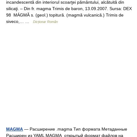
incandescentă din interiorul scoarţei pământului, alcătuită din
silicaţi. – Din fr. magma Trimis de baron, 13.09.2007. Sursa: DEX
98 MÁGMĂ s. (geol.) topitură. (magmă vulcanică.) Trimis de
siveco,… …
Dicționar Român
MAGMA
— Расширение .magma Тип формата Метаданные
Расширен из YAML MAGMA открытый формат файлов на