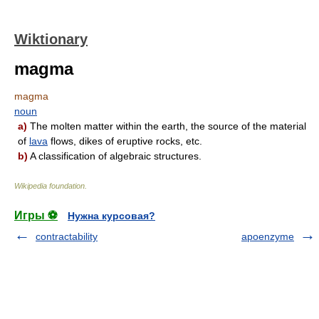
Wiktionary
magma
magma
noun
a)
The molten matter within the earth, the source of the material
of
lava
flows, dikes of eruptive rocks, etc.
b)
A classification of algebraic structures.
Wikipedia foundation
.
Игры ⚽
Нужна курсовая?
contractability
apoenzyme