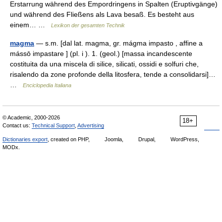
Erstarrung während des Empordringens in Spalten (Eruptivgänge)
und während des Fließens als Lava besaß. Es besteht aus
einem… …
Lexikon der gesamten Technik
magma
— s.m. [dal lat. magma, gr. mágma impasto , affine a
mássō impastare ] (pl. i ). 1. (geol.) [massa incandescente
costituita da una miscela di silice, silicati, ossidi e solfuri che,
risalendo da zone profonde della litosfera, tende a consolidarsi]…
…
Enciclopedia Italiana
© Academic, 2000-2026
18+
Contact us:
Technical Support
,
Advertising
Dictionaries export
, created on PHP,
Joomla,
Drupal,
WordPress,
MODx.