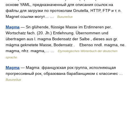
основе YAML, предназначенный для описания ссылок на
файлы для загрузки по протоколам Gnutella, HTTP, FTP и т. п.
Magnet ссылки могут… …
Википедия
Magma
— Sn glühende, flüssige Masse im Erdinneren per.
Wortschatz fach. (20. Jh.) Entlehnung. Übernommen und
übertragen aus l. magma Bodensatz der Salbe , dieses aus gr.
mágma geknetete Masse, Bodensatz . Ebenso nndl. magma, ne.
magma, nfrz. magma,… …
Etymologisches Wörterbuch der deutschen
sprache
Magma
— Magma французская рок группа, исполняющая
прогрессивный рок, образована барабанщиком с классичес …
Википедия