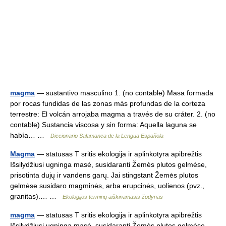
magma
— sustantivo masculino 1. (no contable) Masa formada
por rocas fundidas de las zonas más profundas de la corteza
terrestre: El volcán arrojaba magma a través de su cráter. 2. (no
contable) Sustancia viscosa y sin forma: Aquella laguna se
había… …
Diccionario Salamanca de la Lengua Española
Magma
— statusas T sritis ekologija ir aplinkotyra apibrėžtis
Išsilydžiusi ugninga masė, susidaranti Žemės plutos gelmėse,
prisotinta dujų ir vandens garų. Jai stingstant Žemės plutos
gelmėse susidaro magminės, arba erupcinės, uolienos (pvz.,
granitas).… …
Ekologijos terminų aiškinamasis žodynas
magma
— statusas T sritis ekologija ir aplinkotyra apibrėžtis
Išsilydžiusi ugninga masė, susidaranti Žemės plutos gelmėse,