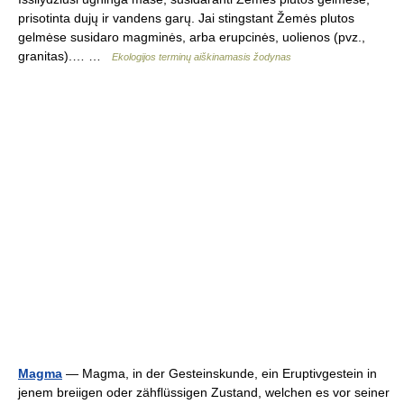
prisotinta dujų ir vandens garų. Jai stingstant Žemės plutos
gelmėse susidaro magminės, arba erupcinės, uolienos (pvz.,
granitas).… …
Ekologijos terminų aiškinamasis žodynas
Magma
— Magma, in der Gesteinskunde, ein Eruptivgestein in
jenem breiigen oder zähflüssigen Zustand, welchen es vor seiner