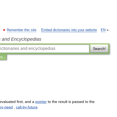
Remember this site
Embed dictionaries into your website
EN
s and Encyclopedias
Search!
ns
evaluated
first
,
and
a
pointer
to
the
result
is
passed
to
the
by
-
need
,
call
-
by
-
future