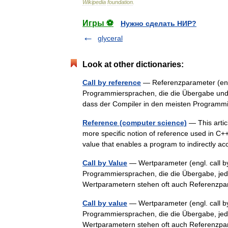
Wikipedia
foundation
.
Игры ⚽
Нужно сделать НИР?
glyceral
Look at other dictionaries:
Call by reference
— Referenzparameter (engl
Programmiersprachen, die die Übergabe un
dass der Compiler in den meisten Progra
Reference (computer science)
— This artic
more specific notion of reference used in C+
value that enables a program to indirectly 
Call by Value
— Wertparameter (engl. call b
Programmiersprachen, die die Übergabe, je
Wertparametern stehen oft auch Referenzp
Call by value
— Wertparameter (engl. call b
Programmiersprachen, die die Übergabe, je
Wertparametern stehen oft auch Referenzp