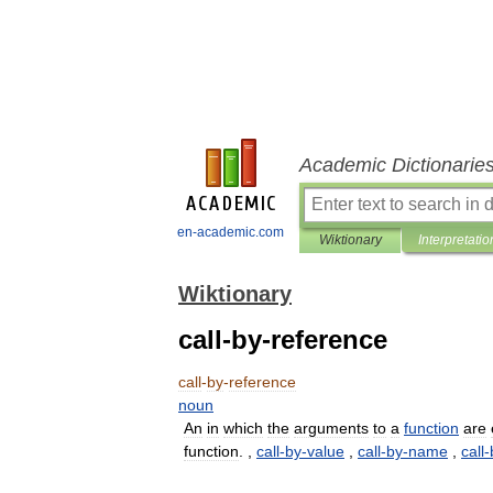
Academic Dictionarie
en-academic.com
Wiktionary
Interpretatio
Wiktionary
call-by-reference
call
-
by
-
reference
noun
An
in
which
the
arguments
to
a
function
are
function
. ,
call
-
by
-
value
,
call
-
by
-
name
,
call
-