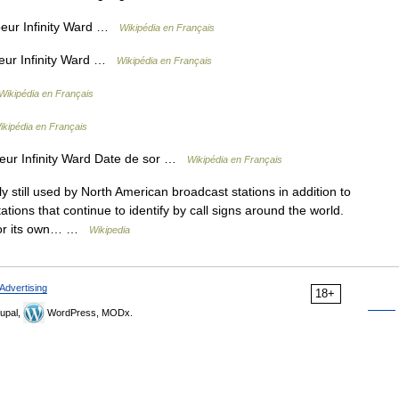
peur Infinity Ward …
Wikipédia en Français
peur Infinity Ward …
Wikipédia en Français
Wikipédia en Français
ikipédia en Français
peur Infinity Ward Date de sor …
Wikipédia en Français
 still used by North American broadcast stations in addition to
ations that continue to identify by call signs around the world.
s for its own… …
Wikipedia
Advertising
18+
upal,
WordPress, MODx.