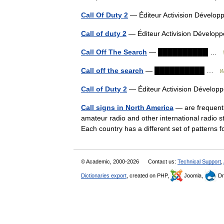
Call Of Duty 2
— Éditeur Activision Dévelop
Call of duty 2
— Éditeur Activision Dévelop
Call Off The Search
— ██████████ …
Call off the search
— ██████████ …
W
Call of Duty 2
— Éditeur Activision Dévelop
Call signs in North America
— are frequently
amateur radio and other international radio st
Each country has a different set of pattern
© Academic, 2000-2026
Contact us:
Technical Support
,
Dictionaries export
, created on PHP,
Joomla,
Dr