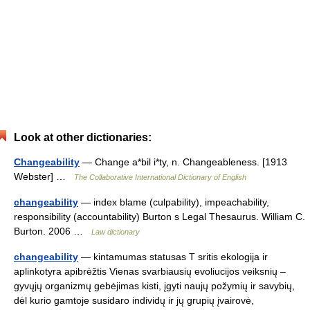
Look at other dictionaries:
Changeability
— Change a*bil i*ty, n. Changeableness. [1913
Webster] …
The Collaborative International Dictionary of English
changeability
— index blame (culpability), impeachability,
responsibility (accountability) Burton s Legal Thesaurus. William C.
Burton. 2006 …
Law dictionary
changeability
— kintamumas statusas T sritis ekologija ir
aplinkotyra apibrėžtis Vienas svarbiausių evoliucijos veiksnių –
gyvųjų organizmų gebėjimas kisti, įgyti naujų požymių ir savybių,
dėl kurio gamtoje susidaro individų ir jų grupių įvairovė,