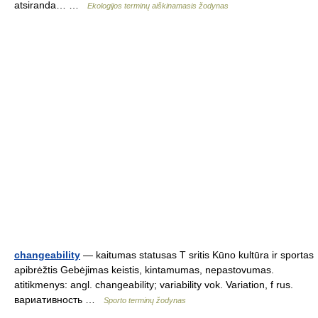
atsiranda… …
Ekologijos terminų aiškinamasis žodynas
changeability
— kaitumas statusas T sritis Kūno kultūra ir sportas
apibrėžtis Gebėjimas keistis, kintamumas, nepastovumas.
atitikmenys: angl. changeability; variability vok. Variation, f rus.
вариативность …
Sporto terminų žodynas