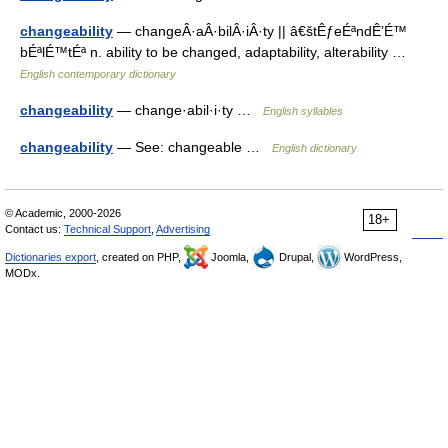
changeability
— changeÂ·aÂ·bilÂ·iÂ·ty || â€štÊƒeÉªndÊ’É™
bÉªlÉ™tÉª n. ability to be changed, adaptability, alterability …
English contemporary dictionary
changeability
— change·abil·i·ty …
English syllables
changeability
— See: changeable …
English dictionary
© Academic, 2000-2026
18+
Contact us:
Technical Support
,
Advertising
Dictionaries export
, created on PHP,
Joomla,
Drupal,
WordPress,
MODx.