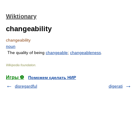
Wiktionary
changeability
changeability
noun
The quality of being
changeable
;
changeableness
.
Wikipedia foundation
.
Игры ⚽
Поможем сделать НИР
disregardful
digerati