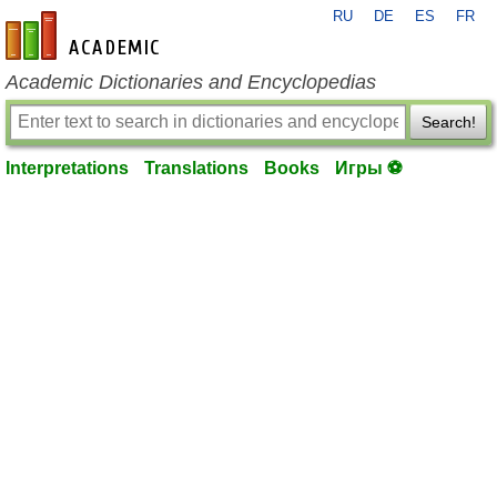
RU
DE
ES
FR
en-academic.com
Academic Dictionaries and Encyclopedias
Search!
Interpretations
Translations
Books
Игры ⚽