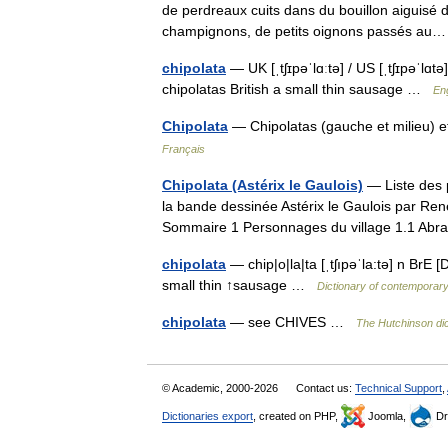
de perdreaux cuits dans du bouillon aiguisé 
champignons, de petits oignons passés a
chipolata
— UK [ˌtʃɪpəˈlɑːtə] / US [ˌtʃɪpəˈlɑt
chipolatas British a small thin sausage …
Eng
Chipolata
— Chipolatas (gauche et milieu) et
Français
Chipolata (Astérix le Gaulois)
— Liste des p
la bande dessinée Astérix le Gaulois par Ren
Sommaire 1 Personnages du village 1.1 Ab
chipolata
— chip|o|la|ta [ˌtʃıpəˈla:tə] n BrE [
small thin ↑sausage …
Dictionary of contemporary
chipolata
— see CHIVES …
The Hutchinson dic
© Academic, 2000-2026
Contact us:
Technical Support
,
Dictionaries export
, created on PHP,
Joomla,
Dr