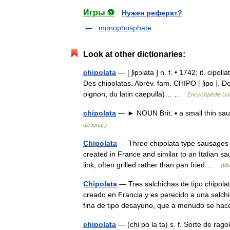
Игры ⚽
Нужен реферат?
monophosphate
Look at other dictionaries:
chipolata
— [ ʃipɔlata ] n. f. • 1742; it. cipo
Des chipolatas. Abrév. fam. CHIPO [ ʃipo ]. Des
oignon, du latin caepulla)… …
Encyclopédie Uni
chipolata
— ► NOUN Brit. ▪ a small thin sau
dictionary
Chipolata
— Three chipolata type sausages A
created in France and similar to an Italian s
link, often grilled rather than pan fried …
Wik
Chipolata
— Tres salchichas de tipo chipolat
creado en Francia y es parecido a una salch
fina de tipo desayuno, que a menudo se h
chipolata
— (chi po la ta) s. f. Sorte de ra