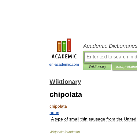
Academic Dictionarie
en-academic.com
Wiktionary
Interpretatio
Wiktionary
chipolata
chipolata
noun
A
type
of
small
thin
sausage
from
the
United
Wikipedia
foundation
.