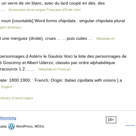
d un verre de vin blanc, avec du lard coupé en dés, des
u… …
Dictionnaire de la Langue Française d'Émile Littré
ə] noun [countable] Word forms chipolata : singular chipolata plural
lish dictionary
 une merguez (droite), crues ... ... puis cuites …
Wikipédia en
ersonnages d Astérix le Gaulois Voici la liste des personnages de
é Goscinny et Albert Uderzo, classés par ordre alphabétique.
raracourcix 1.2… …
Wikipédia en Français
Date: 1800 1900; : French; Origin: Italian cipollata with onions ] a
 English
tionary of word origins
Advertising
18+
upal,
WordPress, MODx.