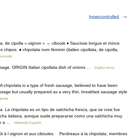
hypercontrolled
llata, de cipolla « oignon » → ciboule ♦ Saucisse longue et mince.
 chipos. ● chipolata nom féminin (italien cipollata, de cipolla,
verselle
sage. ORIGIN Italian cipollata dish of onions …
English terms
 chipolata is a type of fresh sausage, believed to have been
ausage but usually prepared as a very thin, breakfast sausage style
ipedia
a. La chipolata es un tipo de salchicha fresca, que se cree fue
icha italiana, aunque suele prepararse como una salchicha muy
ace a …
Wikipedia Español
goût à l oignon et aux ciboules. Perdreaux à la chipolata, membres