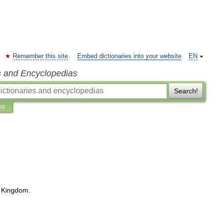
Remember this site
Embed dictionaries into your website
EN
s and Encyclopedias
Search!
ns
Kingdom
.