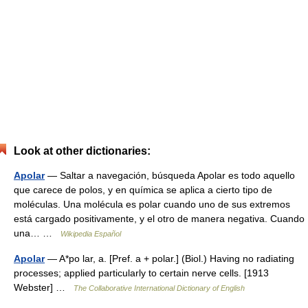
Look at other dictionaries:
Apolar
— Saltar a navegación, búsqueda Apolar es todo aquello
que carece de polos, y en química se aplica a cierto tipo de
moléculas. Una molécula es polar cuando uno de sus extremos
está cargado positivamente, y el otro de manera negativa. Cuando
una… …
Wikipedia Español
Apolar
— A*po lar, a. [Pref. a + polar.] (Biol.) Having no radiating
processes; applied particularly to certain nerve cells. [1913
Webster] …
The Collaborative International Dictionary of English