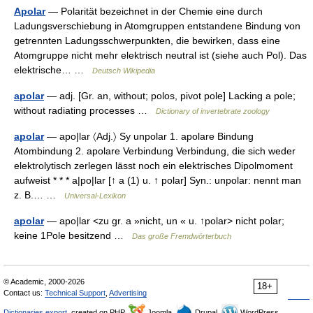
Apolar
— Polarität bezeichnet in der Chemie eine durch
Ladungsverschiebung in Atomgruppen entstandene Bindung von
getrennten Ladungsschwerpunkten, die bewirken, dass eine
Atomgruppe nicht mehr elektrisch neutral ist (siehe auch Pol). Das
elektrische… …
Deutsch Wikipedia
apolar
— adj. [Gr. an, without; polos, pivot pole] Lacking a pole;
without radiating processes …
Dictionary of invertebrate zoology
apolar
— apo|lar 〈Adj.〉 Sy unpolar 1. apolare Bindung
Atombindung 2. apolare Verbindung Verbindung, die sich weder
elektrolytisch zerlegen lässt noch ein elektrisches Dipolmoment
aufweist * * * a|po|lar [↑ a (1) u. ↑ polar] Syn.: unpolar: nennt man
z. B.… …
Universal-Lexikon
apolar
— apo|lar <zu gr. a »nicht, un « u. ↑polar> nicht polar;
keine 1Pole besitzend …
Das große Fremdwörterbuch
© Academic, 2000-2026
18+
Contact us:
Technical Support
,
Advertising
Dictionaries export
, created on PHP,
Joomla,
Drupal,
WordPress,