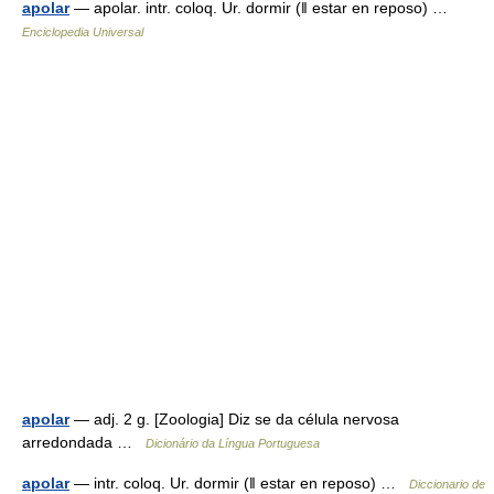
apolar
— apolar. intr. coloq. Ur. dormir (ǁ estar en reposo) …
Enciclopedia Universal
apolar
— adj. 2 g. [Zoologia] Diz se da célula nervosa
arredondada …
Dicionário da Língua Portuguesa
apolar
— intr. coloq. Ur. dormir (ǁ estar en reposo) …
Diccionario de