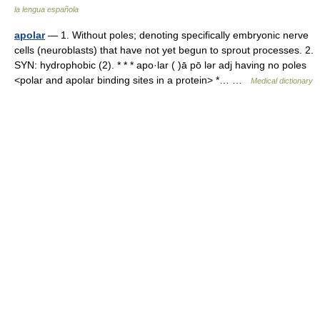
la lengua española
apolar
— 1. Without poles; denoting specifically embryonic nerve
cells (neuroblasts) that have not yet begun to sprout processes. 2.
SYN: hydrophobic (2). * * * apo·lar ( )ā pō lər adj having no poles
<polar and apolar binding sites in a protein> *… …
Medical dictionary