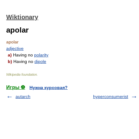
Wiktionary
apolar
apolar
adjective
a)
Having no
polarity
b)
Having no
dipole
Wikipedia foundation
.
Игры ⚽
Нужна курсовая?
autarch
hyperconsumerist