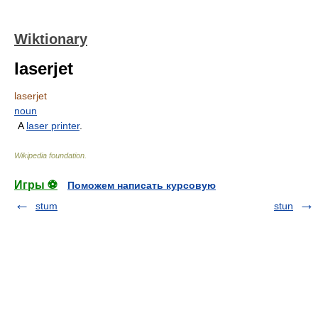
Wiktionary
laserjet
laserjet
noun
A
laser printer
.
Wikipedia foundation
.
Игры ⚽
Поможем написать курсовую
stum
stun