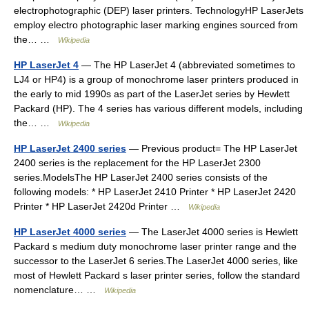
electrophotographic (DEP) laser printers. TechnologyHP LaserJets
employ electro photographic laser marking engines sourced from
the… …
Wikipedia
HP LaserJet 4
— The HP LaserJet 4 (abbreviated sometimes to
LJ4 or HP4) is a group of monochrome laser printers produced in
the early to mid 1990s as part of the LaserJet series by Hewlett
Packard (HP). The 4 series has various different models, including
the… …
Wikipedia
HP LaserJet 2400 series
— Previous product= The HP LaserJet
2400 series is the replacement for the HP LaserJet 2300
series.ModelsThe HP LaserJet 2400 series consists of the
following models: * HP LaserJet 2410 Printer * HP LaserJet 2420
Printer * HP LaserJet 2420d Printer …
Wikipedia
HP LaserJet 4000 series
— The LaserJet 4000 series is Hewlett
Packard s medium duty monochrome laser printer range and the
successor to the LaserJet 6 series.The LaserJet 4000 series, like
most of Hewlett Packard s laser printer series, follow the standard
nomenclature… …
Wikipedia