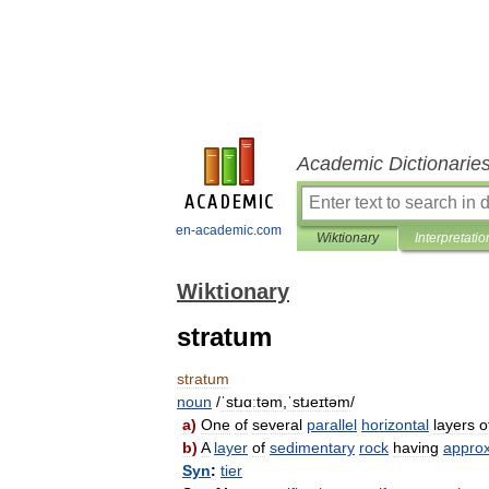
Academic Dictionarie
en-academic.com
Wiktionary
Interpretatio
Wiktionary
stratum
stratum
noun
/
ˈstɹɑːtəm
,
ˈstɹeɪtəm
/
a
)
One
of
several
parallel
horizontal
layers
o
b
)
A
layer
of
sedimentary
rock
having
approx
Syn
:
tier