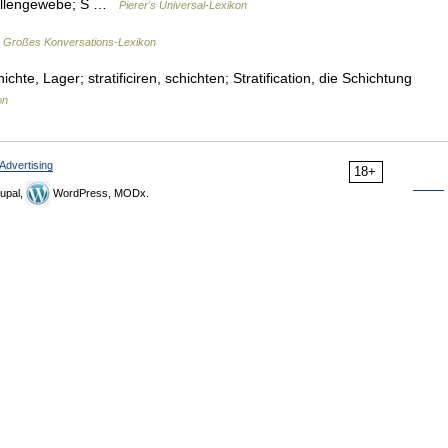
Zellengewebe; S …
Pierer's Universal-Lexikon
 Großes Konversations-Lexikon
chte, Lager; stratificiren, schichten; Stratification, die Schichtung
on
Advertising
18+
upal,
WordPress, MODx.