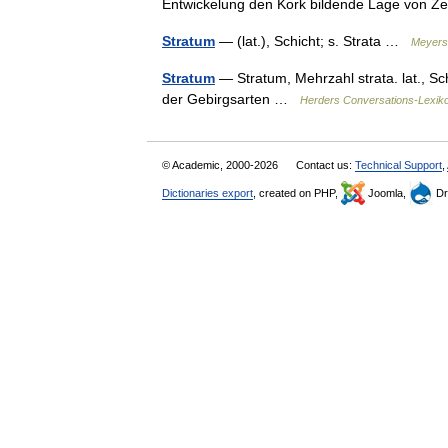
Entwickelung den Kork bildende Lage von 
Stratum
— (lat.), Schicht; s. Strata …
Meyers
Stratum
— Stratum, Mehrzahl strata. lat., Schi
der Gebirgsarten …
Herders Conversations-Lexik
© Academic, 2000-2026
Contact us:
Technical Support
,
Dictionaries export
, created on PHP,
Joomla,
Dr