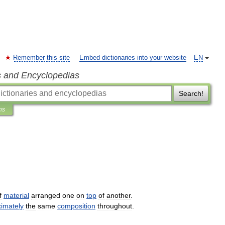
Remember this site
Embed dictionaries into your website
EN
s and Encyclopedias
Search!
ns
f
material
arranged
one
on
top
of
another
.
imately
the
same
composition
throughout
.