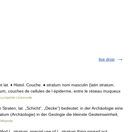
live drop
ot lat. ♦ Histol. Couche. ● stratum nom masculin (latin stratum,
um, couches de cellules de l épiderme, entre le réseau muqueux
cyclopédie Universelle
 Straten, lat. „Schicht“, „Decke“) bedeutet: in der Archäologie eine
tum (Archäologie) in der Geologie die kleinste Gesteinseinheit,
Wikipedia
Mod.L. stratum, special use of L. stratum thing spread out,