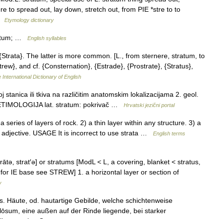
e to spread out, lay down, stretch out, from PIE *stre to to
 …
Etymology dictionary
ratum; …
English syllables
 {Strata}. The latter is more common. [L., from sternere, stratum, to
rew}, and cf. {Consternation}, {Estrade}, {Prostrate}, {Stratus},
 International Dictionary of English
stanica ili tkiva na različitim anatomskim lokalizacijama 2. geol.
aga ETIMOLOGIJA lat. stratum: pokrivač …
Hrvatski jezični portal
series of layers of rock. 2) a thin layer within any structure. 3) a
l adjective. USAGE It is incorrect to use strata …
English terms
trātə, strat′ə] or stratums [ModL < L, a covering, blanket < stratus,
: for IE base see STREW] 1. a horizontal layer or section of
y
es. Häute, od. hautartige Gebilde, welche schichtenweise
ulōsum, eine außen auf der Rinde liegende, bei starker