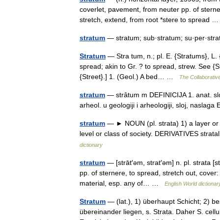
coverlet, pavement, from neuter pp. of sterner
stretch, extend, from root *stere to spread
stratum
— stratum; sub·stratum; su·per·st
Stratum
— Stra tum, n.; pl. E. {Stratums}, L.
spread; akin to Gr. ? to spread, strew. See {St
{Street}.] 1. (Geol.) A bed… …
The Collaborative
stratum
— strȃtum m DEFINICIJA 1. anat. sloj 
arheol. u geologiji i arheologiji, sloj, nasl
stratum
— ► NOUN (pl. strata) 1) a layer or a 
level or class of society. DERIVATIVES strata
dictionary
stratum
— [strāt′əm, strat′əm] n. pl. strata [s
pp. of sternere, to spread, stretch out, cover
material, esp. any of… …
English World dictionar
Stratum
— (lat.), 1) überhaupt Schicht; 2) b
übereinander liegen, s. Strata. Daher S. cell