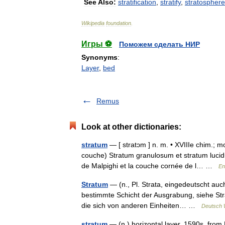
See
Also:
stratification
,
stratify
,
stratosphere
Wikipedia
foundation
.
Игры ⚽
Поможем сделать НИР
Synonyms
:
Layer
,
bed
Remus
Look at other dictionaries:
stratum
— [ stratɔm ] n. m. • XVIIIe chim.; m
couche) Stratum granulosum et stratum lucid
de Malpighi et la couche cornée de l… …
En
Stratum
— (n., Pl. Strata, eingedeutscht auch
bestimmte Schicht der Ausgrabung, siehe Stra
die sich von anderen Einheiten… …
Deutsch 
stratum
— (n.) horizontal layer, 1590s, from 