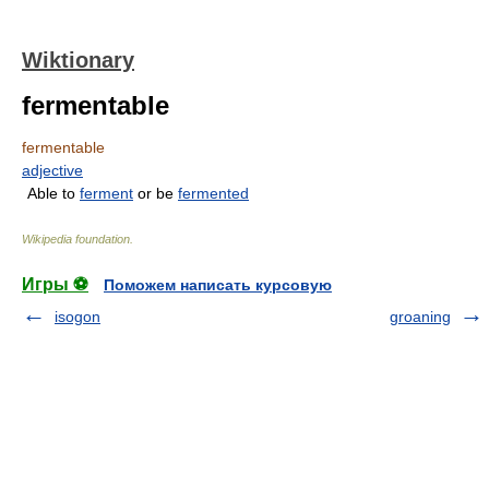
Wiktionary
fermentable
fermentable
adjective
Able to
ferment
or be
fermented
Wikipedia foundation
.
Игры ⚽
Поможем написать курсовую
isogon
groaning