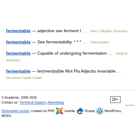
fermentable
— adjective see ferment I …
New Collegiate Dictionary
fermentable
— See fermentability. * * * …
Universalium
fermentable
— Capable of undergoing fermentation …
Medical
dictionary
fermentable
— fer|men|ta|ble Mot Pla Adjectiu invariable …
Diccionari Català-Català
© Academic, 2000-2026
18+
Contact us:
Technical Support
,
Advertising
Dictionaries export
, created on PHP,
Joomla,
Drupal,
WordPress,
MODx.