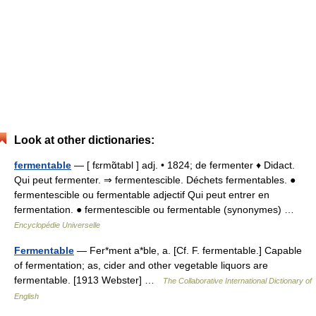
Look at other dictionaries:
fermentable
— [ fɛrmɑ̃tabl ] adj. • 1824; de fermenter ♦ Didact.
Qui peut fermenter. ⇒ fermentescible. Déchets fermentables. ●
fermentescible ou fermentable adjectif Qui peut entrer en
fermentation. ● fermentescible ou fermentable (synonymes) …
Encyclopédie Universelle
Fermentable
— Fer*ment a*ble, a. [Cf. F. fermentable.] Capable
of fermentation; as, cider and other vegetable liquors are
fermentable. [1913 Webster] …
The Collaborative International Dictionary of
English