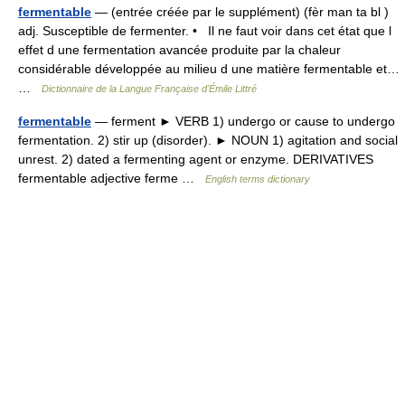
fermentable
— (entrée créée par le supplément) (fèr man ta bl )
adj. Susceptible de fermenter. • Il ne faut voir dans cet état que l
effet d une fermentation avancée produite par la chaleur
considérable développée au milieu d une matière fermentable et…
…
Dictionnaire de la Langue Française d'Émile Littré
fermentable
— ferment ► VERB 1) undergo or cause to undergo
fermentation. 2) stir up (disorder). ► NOUN 1) agitation and social
unrest. 2) dated a fermenting agent or enzyme. DERIVATIVES
fermentable adjective ferme …
English terms dictionary