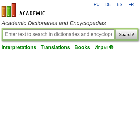
RU
DE
ES
FR
en-academic.com
Academic Dictionaries and Encyclopedias
Search!
Interpretations
Translations
Books
Игры ⚽