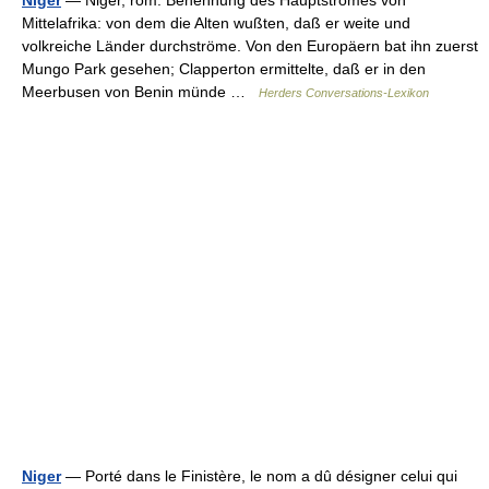
Niger
— Niger, röm. Benennung des Hauptstromes von
Mittelafrika: von dem die Alten wußten, daß er weite und
volkreiche Länder durchströme. Von den Europäern bat ihn zuerst
Mungo Park gesehen; Clapperton ermittelte, daß er in den
Meerbusen von Benin münde …
Herders Conversations-Lexikon
Niger
— Porté dans le Finistère, le nom a dû désigner celui qui