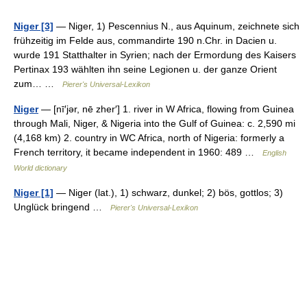
Niger [3]
— Niger, 1) Pescennius N., aus Aquinum, zeichnete sich
frühzeitig im Felde aus, commandirte 190 n.Chr. in Dacien u.
wurde 191 Statthalter in Syrien; nach der Ermordung des Kaisers
Pertinax 193 wählten ihn seine Legionen u. der ganze Orient
zum… …
Pierer's Universal-Lexikon
Niger
— [nī′jər, nē zher′] 1. river in W Africa, flowing from Guinea
through Mali, Niger, & Nigeria into the Gulf of Guinea: c. 2,590 mi
(4,168 km) 2. country in WC Africa, north of Nigeria: formerly a
French territory, it became independent in 1960: 489 …
English
World dictionary
Niger [1]
— Niger (lat.), 1) schwarz, dunkel; 2) bös, gottlos; 3)
Unglück bringend …
Pierer's Universal-Lexikon