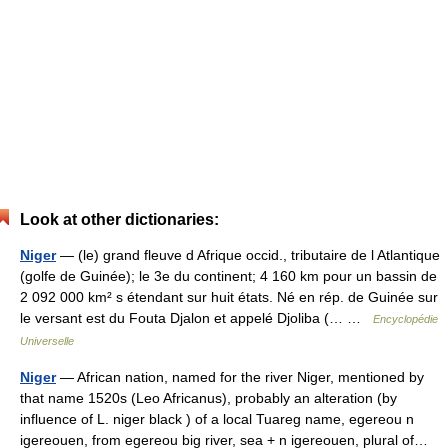
Look at other dictionaries:
Niger
— (le) grand fleuve d Afrique occid., tributaire de l Atlantique
(golfe de Guinée); le 3e du continent; 4 160 km pour un bassin de
2 092 000 km² s étendant sur huit états. Né en rép. de Guinée sur
le versant est du Fouta Djalon et appelé Djoliba (… …
Encyclopédie
Universelle
Niger
— African nation, named for the river Niger, mentioned by
that name 1520s (Leo Africanus), probably an alteration (by
influence of L. niger black ) of a local Tuareg name, egereou n
igereouen, from egereou big river, sea + n igereouen, plural of…