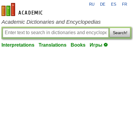
RU
DE
ES
FR
en-academic.com
Academic Dictionaries and Encyclopedias
Search!
Interpretations
Translations
Books
Игры ⚽