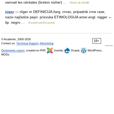
vannait les céréales (breton nizher) …
Noms de famille
niger
— nȉger m DEFINICIJA žarg. crnac, pripadnik crne rase,
naziv najčešće pejor. prizvuka ETIMOLOGIJA amer.engl. nigger ←
šp. negro …
Hrvatski jezični portal
© Academic, 2000-2026
18+
Contact us:
Technical Support
,
Advertising
Dictionaries export
, created on PHP,
Joomla,
Drupal,
WordPress,
MODx.