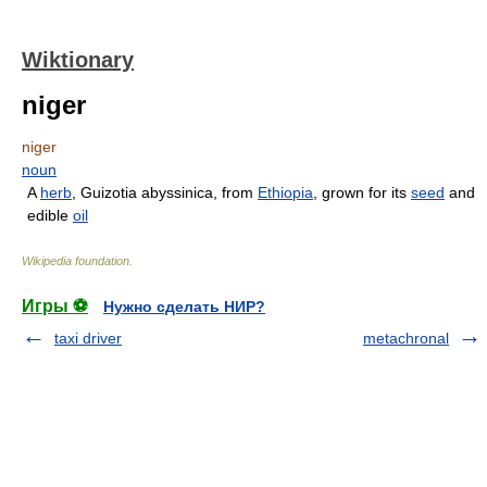
Wiktionary
niger
niger
noun
A
herb
, Guizotia abyssinica, from
Ethiopia
, grown for its
seed
and
edible
oil
Wikipedia foundation
.
Игры ⚽
Нужно сделать НИР?
taxi driver
metachronal