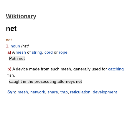
Wiktionary
net
net
1.
noun
/nɛt/
a)
A
mesh
of
string
,
cord
or
rope
.
Petri net
b)
A device made from such mesh, generally used for
catching
fish.
caught in the prosecuting attorneys net
Syn
:
mesh
,
network
,
snare
,
trap
,
reticulation
,
development