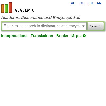
RU
DE
ES
FR
en-academic.com
Academic Dictionaries and Encyclopedias
Search!
Interpretations
Translations
Books
Игры ⚽