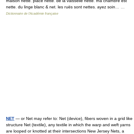
maison nette. place nette. de la vaisselle nette. ma chambre est
nette. du linge blanc & net. les ruës sont nettes. ayez soin… …
Dictionnaire de l'Académie française
NET
— or Net may refer to: Net (device), fibers woven in a grid like
structure Net (textile), any textile in which the warp and weft yarns
are looped or knotted at their intersections New Jersey Nets, a