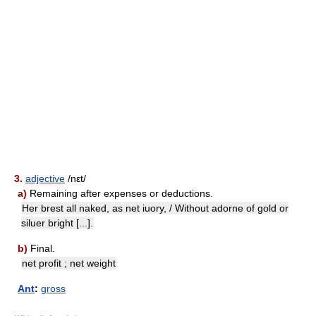
3.
adjective
/nɛt/
a)
Remaining after expenses or deductions.
Her brest all naked, as net iuory, / Without adorne of gold or
siluer bright [...].
b)
Final.
net profit ; net weight
Ant
:
gross