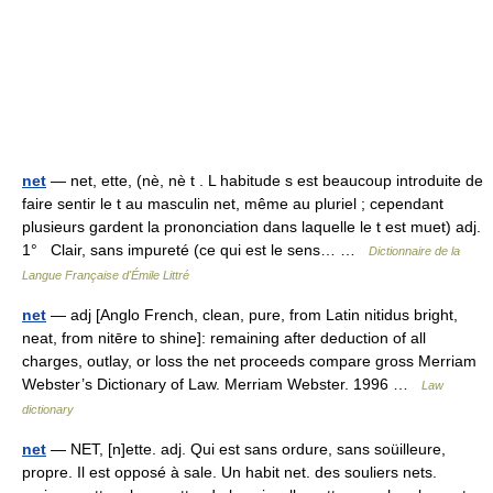
net
— net, ette, (nè, nè t . L habitude s est beaucoup introduite de
faire sentir le t au masculin net, même au pluriel ; cependant
plusieurs gardent la prononciation dans laquelle le t est muet) adj.
1° Clair, sans impureté (ce qui est le sens… …
Dictionnaire de la
Langue Française d'Émile Littré
net
— adj [Anglo French, clean, pure, from Latin nitidus bright,
neat, from nitēre to shine]: remaining after deduction of all
charges, outlay, or loss the net proceeds compare gross Merriam
Webster’s Dictionary of Law. Merriam Webster. 1996 …
Law
dictionary
net
— NET, [n]ette. adj. Qui est sans ordure, sans soüilleure,
propre. Il est opposé à sale. Un habit net. des souliers nets.