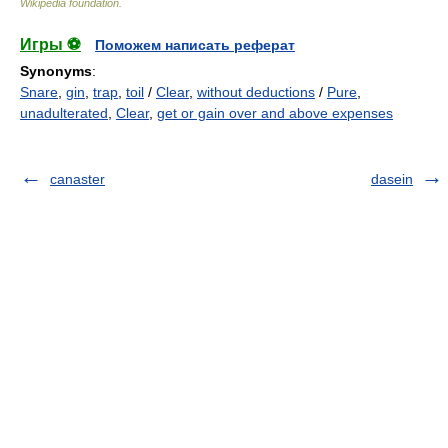
Wikipedia foundation
.
Игры ⚽
Поможем написать реферат
Synonyms
:
Snare
,
gin
,
trap
,
toil
/
Clear
,
without deductions
/
Pure
,
unadulterated
,
Clear
,
get or gain over and above expenses
canaster
dasein