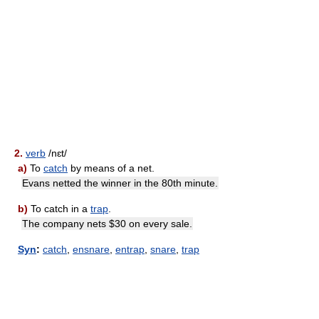
2.
verb
/nɛt/
a)
To
catch
by means of a net.
Evans netted the winner in the 80th minute.
b)
To catch in a
trap
.
The company nets $30 on every sale.
Syn
:
catch
,
ensnare
,
entrap
,
snare
,
trap