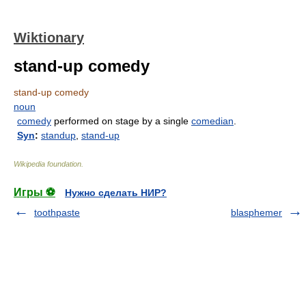
Wiktionary
stand-up comedy
stand-up comedy
noun
comedy
performed on stage by a single
comedian
.
Syn
:
standup
,
stand-up
Wikipedia foundation
.
Игры ⚽
Нужно сделать НИР?
toothpaste
blasphemer