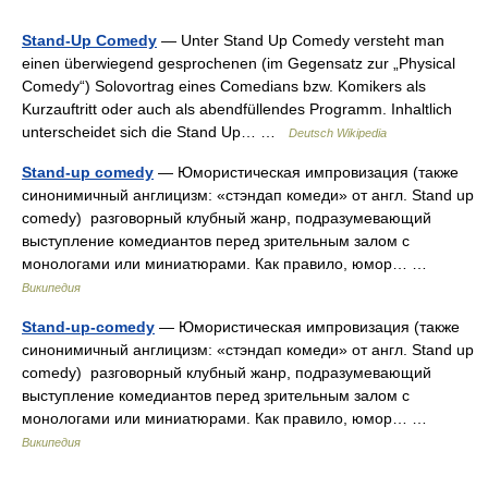
Stand-Up Comedy
— Unter Stand Up Comedy versteht man
einen überwiegend gesprochenen (im Gegensatz zur „Physical
Comedy“) Solovortrag eines Comedians bzw. Komikers als
Kurzauftritt oder auch als abendfüllendes Programm. Inhaltlich
unterscheidet sich die Stand Up… …
Deutsch Wikipedia
Stand-up comedy
— Юмористическая импровизация (также
синонимичный англицизм: «стэндап комеди» от англ. Stand up
соmedy) разговорный клубный жанр, подразумевающий
выступление комедиантов перед зрительным залом с
монологами или миниатюрами. Как правило, юмор… …
Википедия
Stand-up-comedy
— Юмористическая импровизация (также
синонимичный англицизм: «стэндап комеди» от англ. Stand up
соmedy) разговорный клубный жанр, подразумевающий
выступление комедиантов перед зрительным залом с
монологами или миниатюрами. Как правило, юмор… …
Википедия