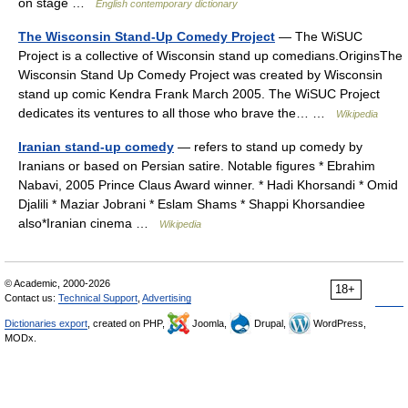
on stage …
English contemporary dictionary
The Wisconsin Stand-Up Comedy Project
— The WiSUC
Project is a collective of Wisconsin stand up comedians.OriginsThe
Wisconsin Stand Up Comedy Project was created by Wisconsin
stand up comic Kendra Frank March 2005. The WiSUC Project
dedicates its ventures to all those who brave the… …
Wikipedia
Iranian stand-up comedy
— refers to stand up comedy by
Iranians or based on Persian satire. Notable figures * Ebrahim
Nabavi, 2005 Prince Claus Award winner. * Hadi Khorsandi * Omid
Djalili * Maziar Jobrani * Eslam Shams * Shappi Khorsandiee
also*Iranian cinema …
Wikipedia
© Academic, 2000-2026
18+
Contact us:
Technical Support
,
Advertising
Dictionaries export
, created on PHP,
Joomla,
Drupal,
WordPress,
MODx.