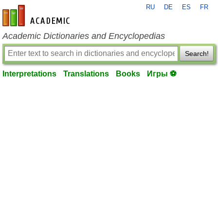
RU
DE
ES
FR
en-academic.com
Academic Dictionaries and Encyclopedias
Search!
Interpretations
Translations
Books
Игры ⚽