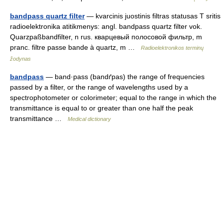
bandpass quartz filter
— kvarcinis juostinis filtras statusas T sritis
radioelektronika atitikmenys: angl. bandpass quartz filter vok.
Quarzpaßbandfilter, n rus. кварцевый полосовой фильтр, m
pranc. filtre passe bande à quartz, m …
Radioelektronikos terminų
žodynas
bandpass
— band·pass (bandґpas) the range of frequencies
passed by a filter, or the range of wavelengths used by a
spectrophotometer or colorimeter; equal to the range in which the
transmittance is equal to or greater than one half the peak
transmittance …
Medical dictionary