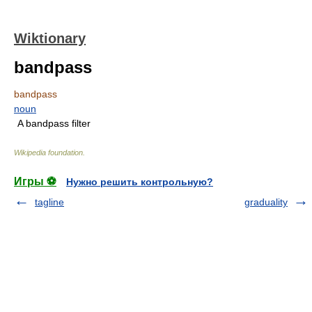
Wiktionary
bandpass
bandpass
noun
A bandpass filter
Wikipedia foundation
.
Игры ⚽
Нужно решить контрольную?
tagline
graduality