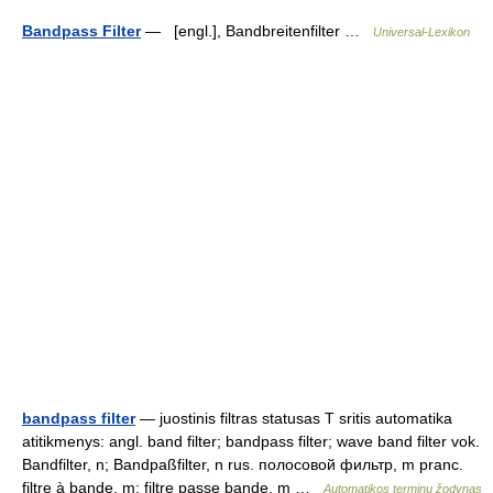
Bandpass Filter
— [engl.], Bandbreitenfilter …
Universal-Lexikon
bandpass filter
— juostinis filtras statusas T sritis automatika
atitikmenys: angl. band filter; bandpass filter; wave band filter vok.
Bandfilter, n; Bandpaßfilter, n rus. полосовой фильтр, m pranc.
filtre à bande, m; filtre passe bande, m …
Automatikos terminų žodynas