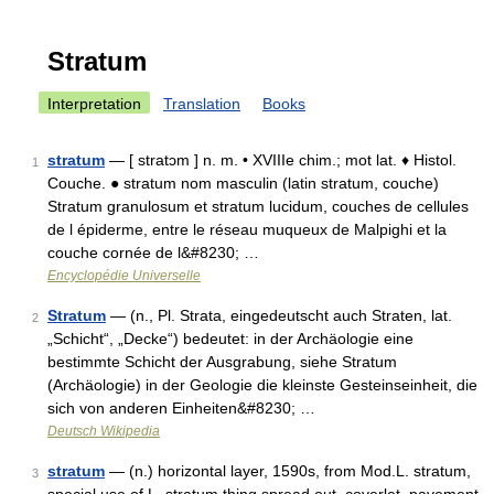
Stratum
Interpretation
Translation
Books
stratum
— [ stratɔm ] n. m. • XVIIIe chim.; mot lat. ♦ Histol.
1
Couche. ● stratum nom masculin (latin stratum, couche)
Stratum granulosum et stratum lucidum, couches de cellules
de l épiderme, entre le réseau muqueux de Malpighi et la
couche cornée de l&#8230; …
Encyclopédie Universelle
Stratum
— (n., Pl. Strata, eingedeutscht auch Straten, lat.
2
„Schicht“, „Decke“) bedeutet: in der Archäologie eine
bestimmte Schicht der Ausgrabung, siehe Stratum
(Archäologie) in der Geologie die kleinste Gesteinseinheit, die
sich von anderen Einheiten&#8230; …
Deutsch Wikipedia
stratum
— (n.) horizontal layer, 1590s, from Mod.L. stratum,
3