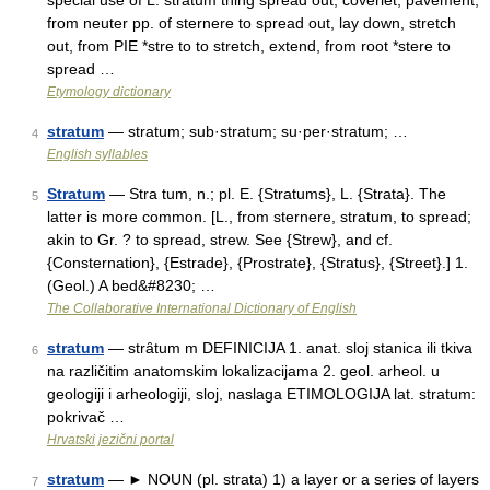
special use of L. stratum thing spread out, coverlet, pavement,
from neuter pp. of sternere to spread out, lay down, stretch
out, from PIE *stre to to stretch, extend, from root *stere to
spread …
Etymology dictionary
stratum
— stratum; sub·stratum; su·per·stratum; …
4
English syllables
Stratum
— Stra tum, n.; pl. E. {Stratums}, L. {Strata}. The
5
latter is more common. [L., from sternere, stratum, to spread;
akin to Gr. ? to spread, strew. See {Strew}, and cf.
{Consternation}, {Estrade}, {Prostrate}, {Stratus}, {Street}.] 1.
(Geol.) A bed&#8230; …
The Collaborative International Dictionary of English
stratum
— strȃtum m DEFINICIJA 1. anat. sloj stanica ili tkiva
6
na različitim anatomskim lokalizacijama 2. geol. arheol. u
geologiji i arheologiji, sloj, naslaga ETIMOLOGIJA lat. stratum:
pokrivač …
Hrvatski jezični portal
stratum
— ► NOUN (pl. strata) 1) a layer or a series of layers
7