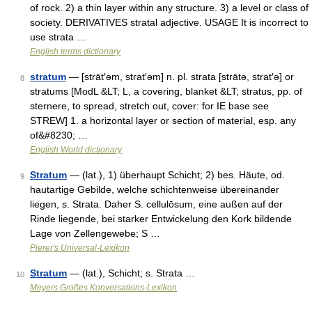
of rock. 2) a thin layer within any structure. 3) a level or class of
society. DERIVATIVES stratal adjective. USAGE It is incorrect to
use strata …
English terms dictionary
stratum
— [strāt′əm, strat′əm] n. pl. strata [strātə, strat′ə] or
8
stratums [ModL &LT; L, a covering, blanket &LT; stratus, pp. of
sternere, to spread, stretch out, cover: for IE base see
STREW] 1. a horizontal layer or section of material, esp. any
of&#8230; …
English World dictionary
Stratum
— (lat.), 1) überhaupt Schicht; 2) bes. Häute, od.
9
hautartige Gebilde, welche schichtenweise übereinander
liegen, s. Strata. Daher S. cellulōsum, eine außen auf der
Rinde liegende, bei starker Entwickelung den Kork bildende
Lage von Zellengewebe; S …
Pierer's Universal-Lexikon
Stratum
— (lat.), Schicht; s. Strata …
10
Meyers Großes Konversations-Lexikon