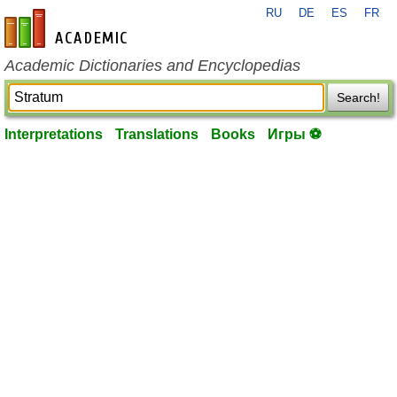
RU
DE
ES
FR
en-academic.com
Academic Dictionaries and Encyclopedias
Search!
Interpretations
Translations
Books
Игры ⚽