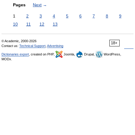
Pages
Next
→
1
2
3
4
5
6
7
8
9
10
11
12
13
© Academic, 2000-2026
18+
Contact us:
Technical Support
,
Advertising
Dictionaries export
, created on PHP,
Joomla,
Drupal,
WordPress,
MODx.