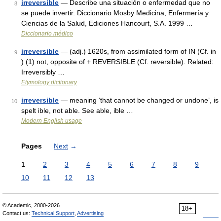
irreversible
— Describe una situación o enfermedad que no
8
se puede invertir. Diccionario Mosby Medicina, Enfermería y
Ciencias de la Salud, Ediciones Hancourt, S.A. 1999 …
Diccionario médico
irreversible
— (adj.) 1620s, from assimilated form of IN (Cf. in
9
) (1) not, opposite of + REVERSIBLE (Cf. reversible). Related:
Irreversibly …
Etymology dictionary
irreversible
— meaning ‘that cannot be changed or undone’, is
10
spelt ible, not able. See able, ible …
Modern English usage
Pages
Next
→
1
2
3
4
5
6
7
8
9
10
11
12
13
© Academic, 2000-2026
18+
Contact us:
Technical Support
,
Advertising