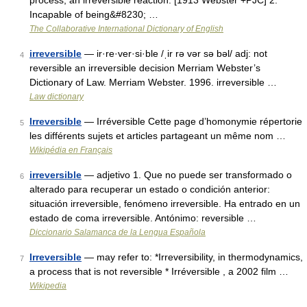
process; an irreversible reaction. [1913 Webster +PJC] 2.
Incapable of being&#8230; …
The Collaborative International Dictionary of English
irreversible
— ir·re·ver·si·ble /ˌir rə vər sə bəl/ adj: not
4
reversible an irreversible decision Merriam Webster’s
Dictionary of Law. Merriam Webster. 1996. irreversible …
Law dictionary
Irreversible
— Irréversible Cette page d’homonymie répertorie
5
les différents sujets et articles partageant un même nom …
Wikipédia en Français
irreversible
— adjetivo 1. Que no puede ser transformado o
6
alterado para recuperar un estado o condición anterior:
situación irreversible, fenómeno irreversible. Ha entrado en un
estado de coma irreversible. Antónimo: reversible …
Diccionario Salamanca de la Lengua Española
Irreversible
— may refer to: *Irreversibility, in thermodynamics,
7
a process that is not reversible * Irréversible , a 2002 film …
Wikipedia