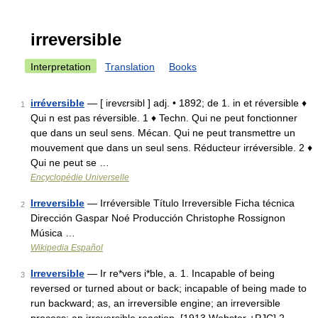
irreversible
Interpretation
Translation
Books
irréversible
— [ irevɛrsibl ] adj. • 1892; de 1. in et réversible ♦
1
Qui n est pas réversible. 1 ♦ Techn. Qui ne peut fonctionner
que dans un seul sens. Mécan. Qui ne peut transmettre un
mouvement que dans un seul sens. Réducteur irréversible. 2 ♦
Qui ne peut se …
Encyclopédie Universelle
Irreversible
— Irréversible Título Irreversible Ficha técnica
2
Dirección Gaspar Noé Producción Christophe Rossignon
Música …
Wikipedia Español
Irreversible
— Ir re*vers i*ble, a. 1. Incapable of being
3
reversed or turned about or back; incapable of being made to
run backward; as, an irreversible engine; an irreversible