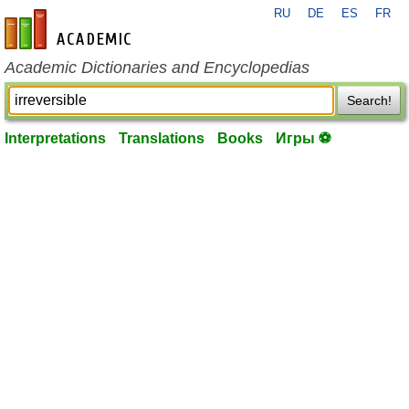
RU
DE
ES
FR
en-academic.com
Academic Dictionaries and Encyclopedias
Search!
Interpretations
Translations
Books
Игры ⚽