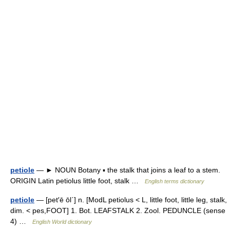
petiole
— ► NOUN Botany ▪ the stalk that joins a leaf to a stem.
ORIGIN Latin petiolus little foot, stalk …
English terms dictionary
petiole
— [pet′ē ōl΄] n. [ModL petiolus < L, little foot, little leg, stalk,
dim. < pes,FOOT] 1. Bot. LEAFSTALK 2. Zool. PEDUNCLE (sense
4) …
English World dictionary