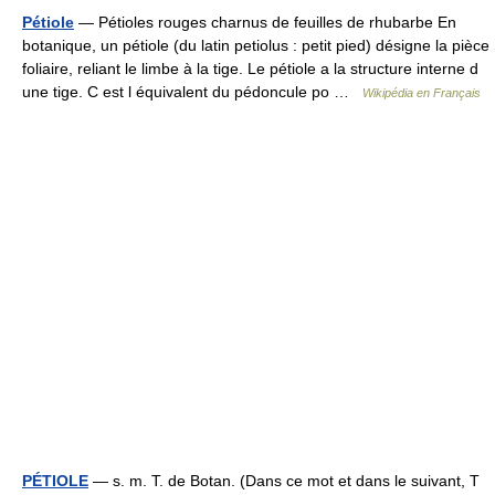
Pétiole
— Pétioles rouges charnus de feuilles de rhubarbe En
botanique, un pétiole (du latin petiolus : petit pied) désigne la pièce
foliaire, reliant le limbe à la tige. Le pétiole a la structure interne d
une tige. C est l équivalent du pédoncule po …
Wikipédia en Français
PÉTIOLE
— s. m. T. de Botan. (Dans ce mot et dans le suivant, T