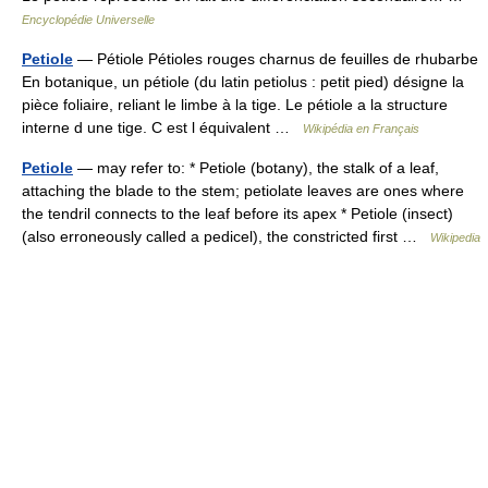
Encyclopédie Universelle
Petiole
— Pétiole Pétioles rouges charnus de feuilles de rhubarbe
En botanique, un pétiole (du latin petiolus : petit pied) désigne la
pièce foliaire, reliant le limbe à la tige. Le pétiole a la structure
interne d une tige. C est l équivalent …
Wikipédia en Français
Petiole
— may refer to: * Petiole (botany), the stalk of a leaf,
attaching the blade to the stem; petiolate leaves are ones where
the tendril connects to the leaf before its apex * Petiole (insect)
(also erroneously called a pedicel), the constricted first …
Wikipedia