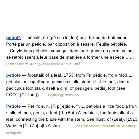
pétiolé
— pétiolé, ée (pé si o lé, lée) adj. Terme de botanique.
Porté par un pétiole, par opposition à sessile. Feuille pétiolée.
Cotylédons pétiolés, ceux qui, dans une graine en germination,
se rétrécissent à leur base de manière à former une espèce… …
Dictionnaire de la Langue Française d'Émile Littré
petiole
— footstalk of a leaf, 1753, from Fr. pétiole, from Mod.L.
petiolus, misspelling of peciolus stalk, stem, lit. little foot, dim. of
pediculus foot stalk, itself a dim. of pes (gen. pedis) foot (see
FOOT (Cf. foot)) …
Etymology dictionary
Petiole
— Pet i*ole, n. [F. p[ e]tiole, fr. L. petiolus a little foot, a fruit
stalk; cf. pes, pedis, a foot.] 1. (Bot.) A leafstalk; the footstalk of a
leaf, connecting the blade with the stem. See Illust. of {Leaf}. [1913
Webster] 2. (Zo[ o]l.) A stalk… …
The Collaborative International Dictionary
of English