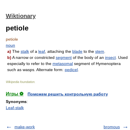
Wiktionary
petiole
petiole
noun
a)
The
stalk
of a
leaf
, attaching the
blade
to the
stem
.
b)
A narrow or constricted
segment
of the body of an
insect
. Used
especially to refer to the
metasomal
segment of Hymenoptera
such as wasps. Alternate form:
pedicel
.
Wikipedia foundation
.
Игры ⚽
Поможем решить контрольную работу
Synonyms
:
Leaf-stalk
make-work
bromous