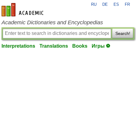
RU
DE
ES
FR
en-academic.com
Academic Dictionaries and Encyclopedias
Search!
Interpretations
Translations
Books
Игры ⚽