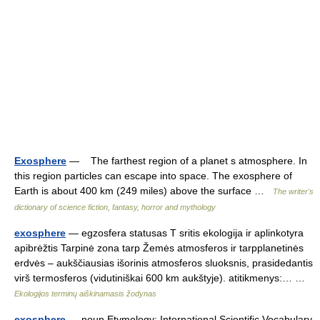
Exosphere
— The farthest region of a planet s atmosphere. In
this region particles can escape into space. The exosphere of
Earth is about 400 km (249 miles) above the surface …
The writer's
dictionary of science fiction, fantasy, horror and mythology
exosphere
— egzosfera statusas T sritis ekologija ir aplinkotyra
apibrėžtis Tarpinė zona tarp Žemės atmosferos ir tarpplanetinės
erdvės – aukščiausias išorinis atmosferos sluoksnis, prasidedantis
virš termosferos (vidutiniškai 600 km aukštyje). atitikmenys:… …
Ekologijos terminų aiškinamasis žodynas
exosphere
— noun Etymology: International Scientific Vocabulary