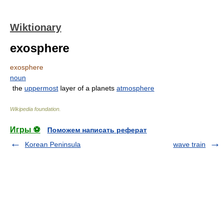
Wiktionary
exosphere
exosphere
noun
the
uppermost
layer of a planets
atmosphere
Wikipedia foundation
.
Игры ⚽
Поможем написать реферат
Korean Peninsula
wave train