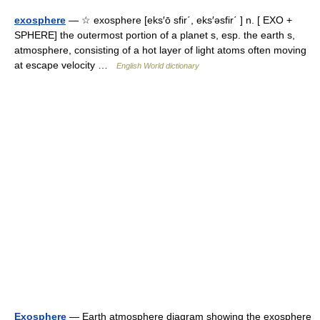
exosphere
— ☆ exosphere [eks′ō sfir΄, eks′əsfir΄ ] n. [ EXO +
SPHERE] the outermost portion of a planet s, esp. the earth s,
atmosphere, consisting of a hot layer of light atoms often moving
at escape velocity …
English World dictionary
Exosphere
— Earth atmosphere diagram showing the exosphere