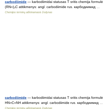
carbodiimide
— karbodiimidai statusas T sritis chemija formulė
(RN=)₂C atitikmenys: angl. carbodiimide rus. карбодиимид …
Chemijos terminų aiškinamasis žodynas
carbodiimide
— karbodiimidai statusas T sritis chemija formulė
HN=C=NH atitikmenys: angl. carbodiimide rus. карбодиимид …
Chemijos terminų aiškinamasis žodynas