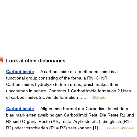
Look at other dictionaries:
Carbodiimide
— A carbodiimide or a methanediimine is a
functional group consisting of the formula RN=C=NR.
Carbodiimides hydrolyze to form ureas, which makes them
uncommon in nature. Contents 1 Carbodiimide formation 2 Uses
of carbodiimides 2.1 Amide formation… …
Wikipedia
Carbodiimide
— Allgemeine Formel der Carbodiimide mit dem
blau markierten zweibindigen Carbodiimid Rest. Die Reste R1 und
R2 sind Organyl Reste (Alkylreste, Arylreste etc.), die gleich (R1=
R2) oder verschieden (R1≠ R2) sein können.[1] …
Deutsch Wikipedia