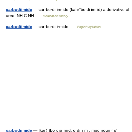
carbodiimide
— car·bo·di·im·ide (kahr″bo di imґid) a derivative of
urea, NH:C:NH …
Medical dictionary
carbodiimide
— car·bo·di·i·mide …
English syllables
carbodiimide
— |kär(ˌ)bōˈdīəˌmīd, ōˌdīˈiˌm , mə̇d noun ( s)