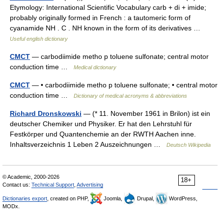
Etymology: International Scientific Vocabulary carb + di + imide;
probably originally formed in French : a tautomeric form of
cyanamide NH . C . NH known in the form of its derivatives …
Useful english dictionary
CMCT
— carbodiimide metho p toluene sulfonate; central motor
conduction time …
Medical dictionary
CMCT
— • carbodiimide metho p toluene sulfonate; • central motor
conduction time …
Dictionary of medical acronyms & abbreviations
Richard Dronskowski
— (* 11. November 1961 in Brilon) ist ein
deutscher Chemiker und Physiker. Er hat den Lehrstuhl für
Festkörper und Quantenchemie an der RWTH Aachen inne.
Inhaltsverzeichnis 1 Leben 2 Auszeichnungen …
Deutsch Wikipedia
© Academic, 2000-2026
18+
Contact us:
Technical Support
,
Advertising
Dictionaries export
, created on PHP,
Joomla,
Drupal,
WordPress,
MODx.