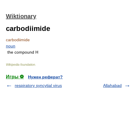
Wiktionary
carbodiimide
carbodiimide
noun
the compound H
Wikipedia foundation
.
Игры ⚽
Нужен реферат?
respiratory syncytial virus
Allahabad