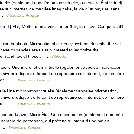
elle (également appelée nation virtuelle, ou encore État virtuel)
ire sur Internet, de manière imaginaire, la vie d’un pays au sens
ts …
Wikipédia en Français
n [1] Flag Motto: omnia vincit amor (English: Love Conquers All)
nian banknote Micronational currency systems describe the self
These currencies are usually created to legitimize the
e them and few of these… …
Wikipedia
tuelle Une micronation virtuelle (également appelée micronation,
un univers ludique s’efforçant de reproduire sur Internet, de manière
, et en… …
Wikipédia en Français
elle Une micronation virtuelle (également appelée micronation,
un univers ludique s’efforçant de reproduire sur Internet, de manière
, et en… …
Wikipédia en Français
 confondu avec Micro État. Une micronation (également nommée
it nombre de personnes, qui prétend au statut d une nation
es… …
Wikipédia en Français