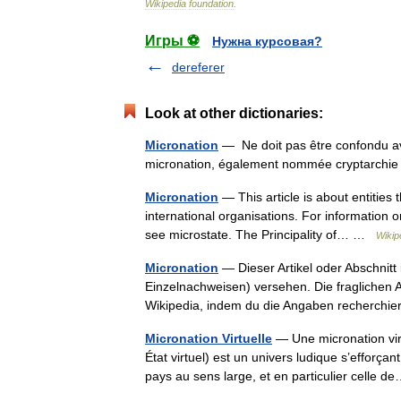
Wikipedia
foundation
.
Игры ⚽
Нужна курсовая?
dereferer
Look at other dictionaries:
Micronation
— Ne doit pas être confondu av
micronation, également nommée cryptarchie
Micronation
— This article is about entities
international organisations. For information 
see microstate. The Principality of… …
Wikip
Micronation
— Dieser Artikel oder Abschnitt 
Einzelnachweisen) versehen. Die fraglichen
Wikipedia, indem du die Angaben recherch
Micronation Virtuelle
— Une micronation virt
État virtuel) est un univers ludique s’efforçan
pays au sens large, et en particulier celle