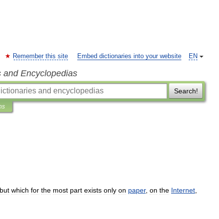
Remember this site
Embed dictionaries into your website
EN
s and Encyclopedias
Search!
ns
but
which
for
the
most
part
exists
only
on
paper
,
on
the
Internet
,