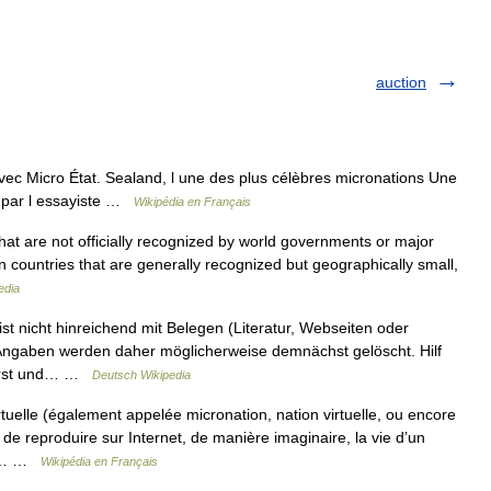
auction
ec Micro État. Sealand, l une des plus célèbres micronations Une
 par l essayiste …
Wikipédia en Français
 that are not officially recognized by world governments or major
on countries that are generally recognized but geographically small,
edia
ist nicht hinreichend mit Belegen (Literatur, Webseiten oder
 Angaben werden daher möglicherweise demnächst gelöscht. Hilf
ierst und… …
Deutsch Wikipedia
uelle (également appelée micronation, nation virtuelle, ou encore
t de reproduire sur Internet, de manière imaginaire, la vie d’un
 de… …
Wikipédia en Français