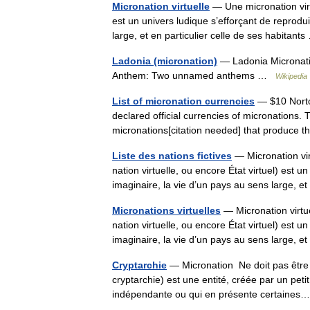
Micronation virtuelle
— Une micronation virtu
est un univers ludique s’efforçant de reprodu
large, et en particulier celle de ses habitan
Ladonia (micronation)
— Ladonia Micronatio
Anthem: Two unnamed anthems …
Wikipedia
List of micronation currencies
— $10 Norto
declared official currencies of micronations. 
micronations[citation needed] that produc
Liste des nations fictives
— Micronation vir
nation virtuelle, ou encore État virtuel) est 
imaginaire, la vie d’un pays au sens large
Micronations virtuelles
— Micronation virtu
nation virtuelle, ou encore État virtuel) est 
imaginaire, la vie d’un pays au sens large
Cryptarchie
— Micronation Ne doit pas être
cryptarchie) est une entité, créée par un pet
indépendante ou qui en présente certain