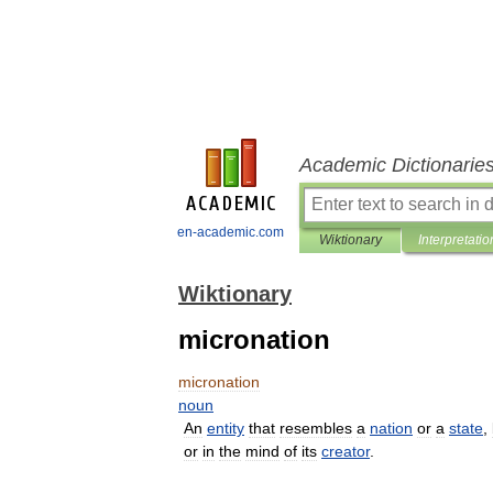
Academic Dictionarie
en-academic.com
Wiktionary
Interpretatio
Wiktionary
micronation
micronation
noun
An
entity
that
resembles
a
nation
or
a
state
,
or
in
the
mind
of
its
creator
.