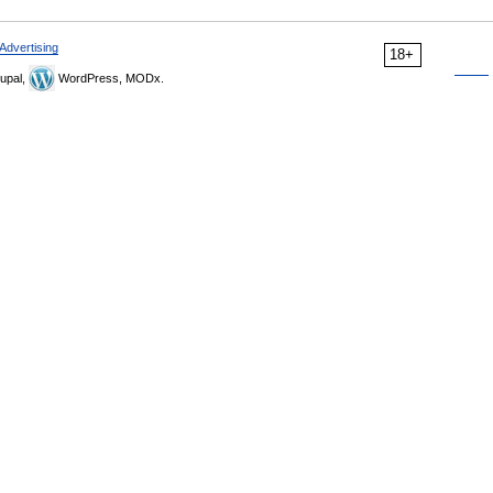
Advertising
18+
upal,
WordPress, MODx.