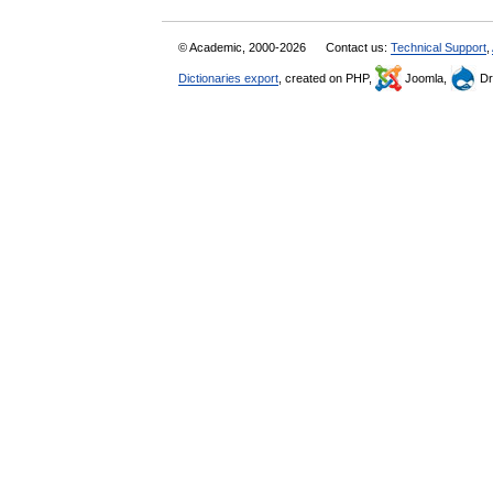
© Academic, 2000-2026
Contact us:
Technical Support
,
Dictionaries export
, created on PHP,
Joomla,
Dr