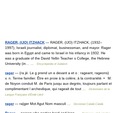
RAGER, (IJO) ITZHACK
— RAGER, (IJO) ITZHACK, (1932–
1997), Israeli journalist, diplomat, businessman, and mayor. Rager
was born in Egypt and came to Israel in his infancy in 1932. He
was a graduate of the David Yellin Teacher s College, the Hebrew
University (in… …
Encyclopedia of Judaism
rager
— (ra jé. Le g prend un e devant a et o : rageant, rageons)
v. n. Terme familier. Être en proie à la colère, à la contrariété. • M.
de Noyon conduit M. de Paris jusqu aux degrés, toujours parlant et
complimentant l archevêque, qui rageait de tout …
Dictionnaire de la
Langue Française d'Émile Littré
rager
— ra|ger Mot Agut Nom masculí …
Diccionari Català-Català