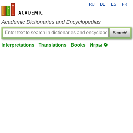
RU
DE
ES
FR
en-academic.com
Academic Dictionaries and Encyclopedias
Search!
Interpretations
Translations
Books
Игры ⚽