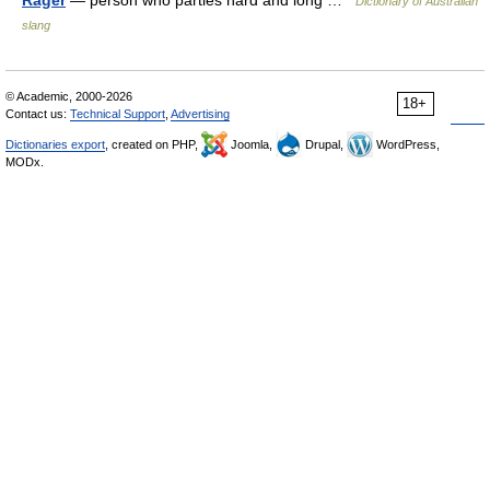
Rager
— person who parties hard and long …
Dictionary of Australian
slang
© Academic, 2000-2026
18+
Contact us:
Technical Support
,
Advertising
Dictionaries export
, created on PHP,
Joomla,
Drupal,
WordPress,
MODx.