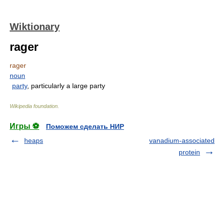
Wiktionary
rager
rager
noun
party
, particularly a large party
Wikipedia foundation
.
Игры ⚽
Поможем сделать НИР
heaps
vanadium-associated
protein