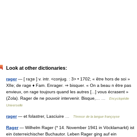
Look at other dictionaries:
rager
— [ raʒe ] v. intr. <conjug. : 3> • 1702; « être hors de soi »
XIIe; de rage ♦ Fam. Enrager. ⇒ bisquer. « On a beau n être pas
envieux, on rage toujours quand les autres [...] vous écrasent »
(Zola). Rager de ne pouvoir intervenir. Bisque,… …
Encyclopédie
Universelle
rager
— et folastrer, Lasciuire …
Thresor de la langue françoyse
Rager
— Wilhelm Rager (* 14. November 1941 in Vöcklamarkt) ist
ein österreichischer Buchautor. Leben Rager ging auf ein