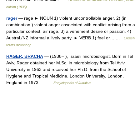
Dictionnaire de l'Academie Francaise, 8eme
edition (1935)
rager
— rage ► NOUN 1) violent uncontrollable anger. 2) (in
combination ) violent anger associated with conflict arising from a
particular context: air rage. 3) a vehement desire or passion. 4)
Austral./NZ informal a lively party. ► VERB 1) feel or… …
English
terms dictionary
RAGER, BRACHA
— (1938– ), Israeli microbiologist. Born in Tel
Aviv, Rager obtained her M.Sc. in microbiology from Tel Aviv
University in 1963 and received her Ph.D. from the School of
Hygiene and Tropical Medicine, London University, London,
England in 1973.… …
Encyclopedia of Judaism