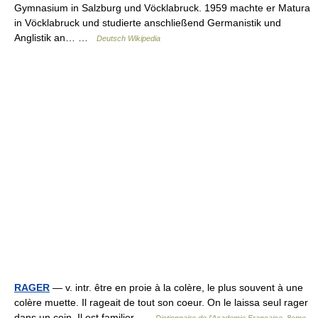
Gymnasium in Salzburg und Vöcklabruck. 1959 machte er Matura
in Vöcklabruck und studierte anschließend Germanistik und
Anglistik an… …
Deutsch Wikipedia
RAGER
— v. intr. être en proie à la colère, le plus souvent à une
colère muette. Il rageait de tout son coeur. On le laissa seul rager
dans un coin. Il est familier …