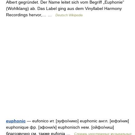
Albert gegründet. Der Name leitet sich vom Begriff „Euphonie“
(Wohlklang) ab. Das Label ging aus dem Vinyllabel Harmony
Recordings hervor,… …
Deutsch Wikipedia
euphonic
— eufonico ит. [эуфо/нико] euphonic англ. [юфэ/ник]
euphonique фр. [эфони/к] euphonisch нем. [ойфо/ниш]
благозвучно см. также eufonia …
Словарь иностранных музыкальных