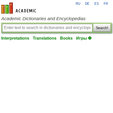
RU
DE
ES
FR
en-academic.com
Academic Dictionaries and Encyclopedias
Search!
Interpretations
Translations
Books
Игры ⚽