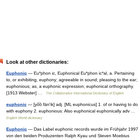
Look at other dictionaries:
Euphonic
— Eu*phon ic, Euphonical Eu*phon ic*al, a. Pertaining
to, or exhibiting, euphony; agreeable in sound; pleasing to the ear;
euphonious; as, a euphonic expression; euphonical orthography.
[1913 Webster] …
The Collaborative International Dictionary of English
euphonic
— [yo͞o fän′ik] adj. [ML euphonicus] 1. of or having to do
with euphony 2. euphonious: Also euphonical euphonically adv …
English World dictionary
Euphonic
— Das Label euphonic records wurde im Frühjahr 1997
von den beiden Produzenten Ralph Kyau und Steven Moebius