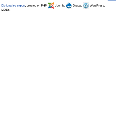
Dictionaries export
, created on PHP,
Joomla,
Drupal,
WordPress,
MODx.