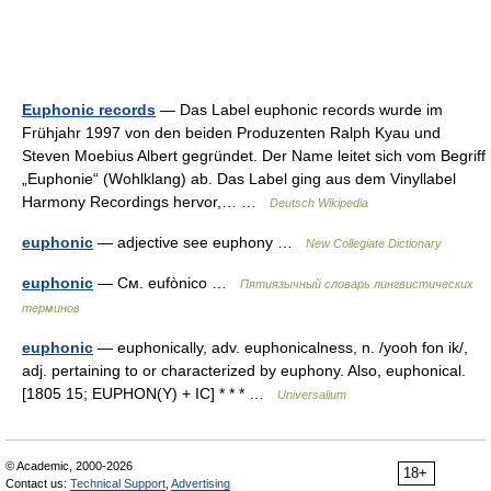
Euphonic records
— Das Label euphonic records wurde im
Frühjahr 1997 von den beiden Produzenten Ralph Kyau und
Steven Moebius Albert gegründet. Der Name leitet sich vom Begriff
„Euphonie“ (Wohlklang) ab. Das Label ging aus dem Vinyllabel
Harmony Recordings hervor,… …
Deutsch Wikipedia
euphonic
— adjective see euphony …
New Collegiate Dictionary
euphonic
— См. eufònico …
Пятиязычный словарь лингвистических
терминов
euphonic
— euphonically, adv. euphonicalness, n. /yooh fon ik/,
adj. pertaining to or characterized by euphony. Also, euphonical.
[1805 15; EUPHON(Y) + IC] * * * …
Universalium
© Academic, 2000-2026
18+
Contact us:
Technical Support
,
Advertising