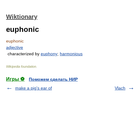
Wiktionary
euphonic
euphonic
adjective
characterized by
euphony
;
harmonious
Wikipedia foundation
.
Игры ⚽
Поможем сделать НИР
make a pig's ear of
Vlach