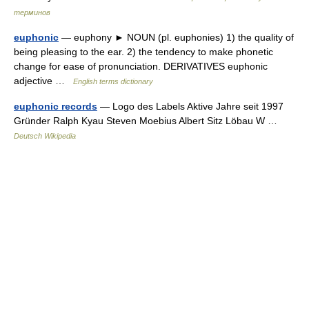
терминов
euphonic
— euphony ► NOUN (pl. euphonies) 1) the quality of
being pleasing to the ear. 2) the tendency to make phonetic
change for ease of pronunciation. DERIVATIVES euphonic
adjective …
English terms dictionary
euphonic records
— Logo des Labels Aktive Jahre seit 1997
Gründer Ralph Kyau Steven Moebius Albert Sitz Löbau W …
Deutsch Wikipedia