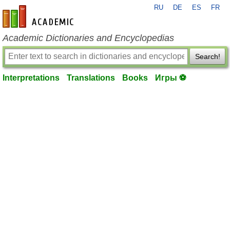
RU
DE
ES
FR
en-academic.com
Academic Dictionaries and Encyclopedias
Search!
Interpretations
Translations
Books
Игры ⚽