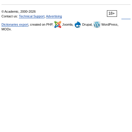
© Academic, 2000-2026
18+
Contact us:
Technical Support
,
Advertising
Dictionaries export
, created on PHP,
Joomla,
Drupal,
WordPress,
MODx.