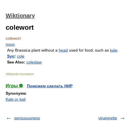
Wiktionary
colewort
colewort
noun
Any Brassica plant without a
head
used for food, such as
kale
.
Syn
:
cole
See Also:
coleslaw
Wikipedia foundation
.
Игры ⚽
Поможем сделать НИР
Synonyms
:
Kale or kail
sensuousness
vinaigrette