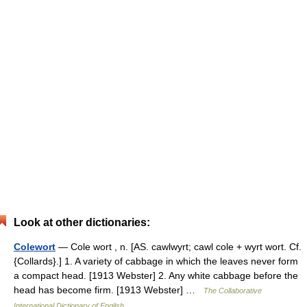
Look at other dictionaries:
Colewort
— Cole wort , n. [AS. cawlwyrt; cawl cole + wyrt wort. Cf.
{Collards}.] 1. A variety of cabbage in which the leaves never form
a compact head. [1913 Webster] 2. Any white cabbage before the
head has become firm. [1913 Webster] …
The Collaborative
International Dictionary of English