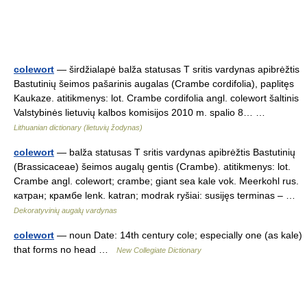
colewort
— širdžialapė balža statusas T sritis vardynas apibrėžtis
Bastutinių šeimos pašarinis augalas (Crambe cordifolia), paplitęs
Kaukaze. atitikmenys: lot. Crambe cordifolia angl. colewort šaltinis
Valstybinės lietuvių kalbos komisijos 2010 m. spalio 8… …
Lithuanian dictionary (lietuvių žodynas)
colewort
— balža statusas T sritis vardynas apibrėžtis Bastutinių
(Brassicaceae) šeimos augalų gentis (Crambe). atitikmenys: lot.
Crambe angl. colewort; crambe; giant sea kale vok. Meerkohl rus.
катран; крамбе lenk. katran; modrak ryšiai: susijęs terminas – …
Dekoratyvinių augalų vardynas
colewort
— noun Date: 14th century cole; especially one (as kale)
that forms no head …
New Collegiate Dictionary