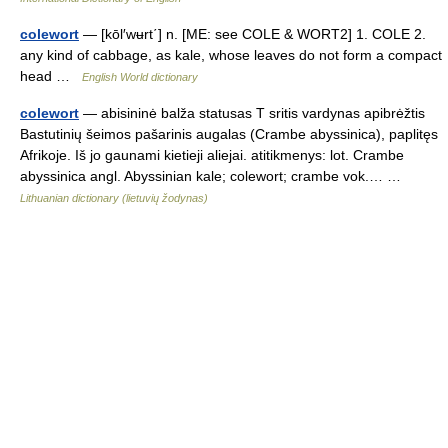
colewort
— [kōl′wʉrt΄] n. [ME: see COLE & WORT2] 1. COLE 2.
any kind of cabbage, as kale, whose leaves do not form a compact
head …
English World dictionary
colewort
— abisininė balža statusas T sritis vardynas apibrėžtis
Bastutinių šeimos pašarinis augalas (Crambe abyssinica), paplitęs
Afrikoje. Iš jo gaunami kietieji aliejai. atitikmenys: lot. Crambe
abyssinica angl. Abyssinian kale; colewort; crambe vok.… …
Lithuanian dictionary (lietuvių žodynas)