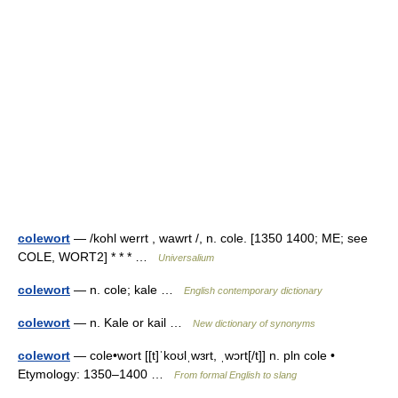
colewort
— /kohl werrt , wawrt /, n. cole. [1350 1400; ME; see
COLE, WORT2] * * * …
Universalium
colewort
— n. cole; kale …
English contemporary dictionary
colewort
— n. Kale or kail …
New dictionary of synonyms
colewort
— cole•wort [[t]ˈkoʊlˌwɜrt, ˌwɔrt[/t]] n. pln cole •
Etymology: 1350–1400 …
From formal English to slang