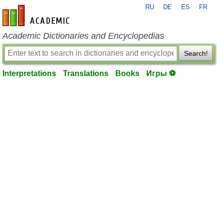
RU
DE
ES
FR
en-academic.com
Academic Dictionaries and Encyclopedias
Search!
Interpretations
Translations
Books
Игры ⚽