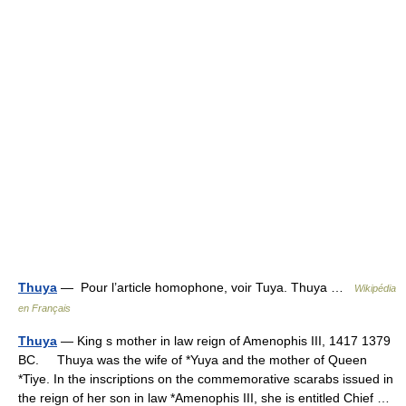
Thuya
— Pour l’article homophone, voir Tuya. Thuya …
Wikipédia
en Français
Thuya
— King s mother in law reign of Amenophis III, 1417 1379
BC. Thuya was the wife of *Yuya and the mother of Queen
*Tiye. In the inscriptions on the commemorative scarabs issued in
the reign of her son in law *Amenophis III, she is entitled Chief …