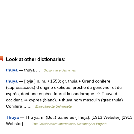
Look at other dictionaries:
thuya
— thuya …
Dictionnaire des rimes
thuya
— [ tyja ] n. m. • 1553; gr. thuia ♦ Grand conifère
(cupressacées) d origine exotique, proche du genévrier et du
cyprès, dont une espèce fournit la sandaraque. ♢ Thuya d
occident. ⇒ cyprès (blanc). ● thuya nom masculin (grec thuia)
Conifère… …
Encyclopédie Universelle
Thuya
— Thu ya, n. (Bot.) Same as {Thuja}. [1913 Webster] [1913
Webster] …
The Collaborative International Dictionary of English