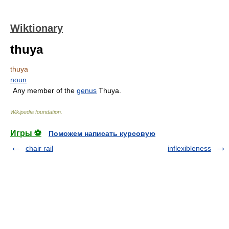
Wiktionary
thuya
thuya
noun
Any member of the
genus
Thuya.
Wikipedia foundation
.
Игры ⚽
Поможем написать курсовую
chair rail
inflexibleness