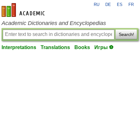
RU
DE
ES
FR
en-academic.com
Academic Dictionaries and Encyclopedias
Search!
Interpretations
Translations
Books
Игры ⚽