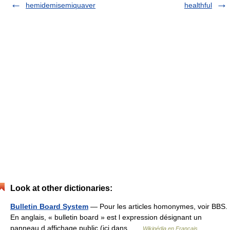
hemidemisemiquaver
healthful
Look at other dictionaries:
Bulletin Board System
— Pour les articles homonymes, voir BBS.
En anglais, « bulletin board » est l expression désignant un
panneau d affichage public (ici dans …
Wikipédia en Français