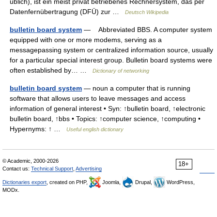
üblich), ist ein meist privat betriebenes Rechnersystem, das per
Datenfernübertragung (DFÜ) zur …
Deutsch Wikipedia
bulletin board system
— Abbreviated BBS. A computer system
equipped with one or more modems, serving as a
messagepassing system or centralized information source, usually
for a particular special interest group. Bulletin board systems were
often established by… …
Dictionary of networking
bulletin board system
— noun a computer that is running
software that allows users to leave messages and access
information of general interest • Syn: ↑bulletin board, ↑electronic
bulletin board, ↑bbs • Topics: ↑computer science, ↑computing •
Hypernyms: ↑ …
Useful english dictionary
© Academic, 2000-2026
18+
Contact us:
Technical Support
,
Advertising
Dictionaries export
, created on PHP,
Joomla,
Drupal,
WordPress,
MODx.