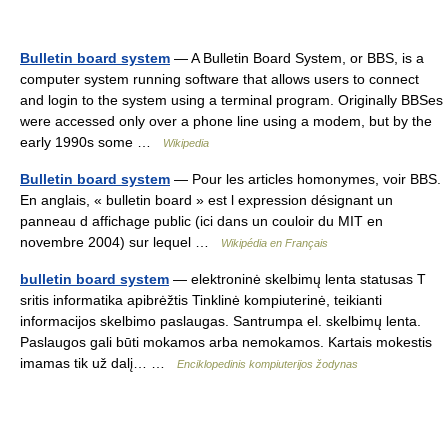
Bulletin board system
— A Bulletin Board System, or BBS, is a
computer system running software that allows users to connect
and login to the system using a terminal program. Originally BBSes
were accessed only over a phone line using a modem, but by the
early 1990s some …
Wikipedia
Bulletin board system
— Pour les articles homonymes, voir BBS.
En anglais, « bulletin board » est l expression désignant un
panneau d affichage public (ici dans un couloir du MIT en
novembre 2004) sur lequel …
Wikipédia en Français
bulletin board system
— elektroninė skelbimų lenta statusas T
sritis informatika apibrėžtis Tinklinė kompiuterinė, teikianti
informacijos skelbimo paslaugas. Santrumpa el. skelbimų lenta.
Paslaugos gali būti mokamos arba nemokamos. Kartais mokestis
imamas tik už dalį… …
Enciklopedinis kompiuterijos žodynas