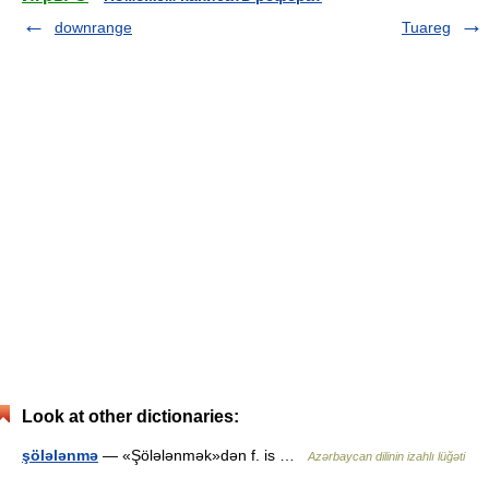
downrange
Tuareg
Look at other dictionaries:
şölələnmə
— «Şölələnmək»dən f. is …
Azərbaycan dilinin izahlı lüğəti