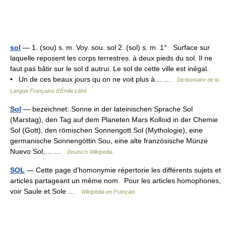
sol
— 1. (sou) s. m. Voy. sou. sol 2. (sol) s. m. 1° Surface sur
laquelle reposent les corps terrestres. à deux pieds du sol. Il ne
faut pas bâtir sur le sol d autrui. Le sol de cette ville est inégal.
• Un de ces beaux jours qu on ne voit plus à… …
Dictionnaire de la
Langue Française d'Émile Littré
Sol
— bezeichnet: Sonne in der lateinischen Sprache Sol
(Marstag), den Tag auf dem Planeten Mars Kolloid in der Chemie
Sol (Gott), den römischen Sonnengott Sol (Mythologie), eine
germanische Sonnengöttin Sou, eine alte französische Münze
Nuevo Sol,… …
Deutsch Wikipedia
SOL
— Cette page d’homonymie répertorie les différents sujets et
articles partageant un même nom. Pour les articles homophones,
voir Saule et Sole …
Wikipédia en Français