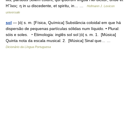
Η῞λιος: η in ω discedente, et spiritu, in… …
Hofmann J. Lexicon
universale
sol
— |ó| s. m. [Física, Química] Substância coloidal em que há
dispersão de pequenas partículas sólidas num líquido. • Plural:
sóis e soles. ‣ Etimologia: inglês sol sol |ó| s. m. 1. [Música]
Quinta nota da escala musical. 2. [Música] Sinal que… …
Dicionário da Língua Portuguesa