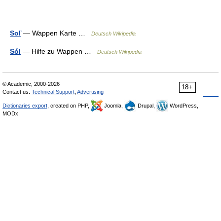
Soľ
— Wappen Karte …
Deutsch Wikipedia
Sól
— Hilfe zu Wappen …
Deutsch Wikipedia
© Academic, 2000-2026
18+
Contact us:
Technical Support
,
Advertising
Dictionaries export
, created on PHP,
Joomla,
Drupal,
WordPress,
MODx.