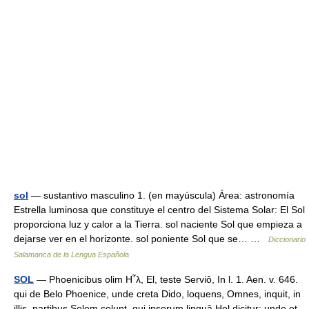
sol
— sustantivo masculino 1. (en mayúscula) Área: astronomía
Estrella luminosa que constituye el centro del Sistema Solar: El Sol
proporciona luz y calor a la Tierra. sol naciente Sol que empieza a
dejarse ver en el horizonte. sol poniente Sol que se… …
Diccionario
Salamanca de la Lengua Española
SOL
— Phoenicibus olim Η῏λ, El, teste Serviô, In l. 1. Aen. v. 646.
qui de Belo Phoenice, unde creta Dido, loquens, Omnes, inquit, in
illis, partibus Solem colunt, qui ipsorum linguâ Hel dicitur; unde et