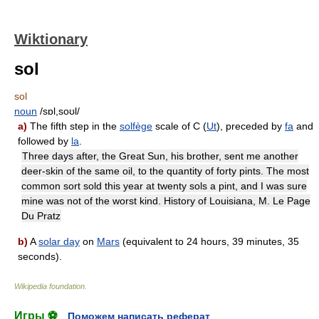
Wiktionary
sol
sol
noun
/sɒl,soʊl/
a)
The fifth step in the
solfège
scale of C (
Ut
), preceded by
fa
and
followed by
la
.
Three days after, the Great Sun, his brother, sent me another
deer-skin of the same oil, to the quantity of forty pints. The most
common sort sold this year at twenty sols a pint, and I was sure
mine was not of the worst kind. History of Louisiana, M. Le Page
Du Pratz
b)
A
solar day
on
Mars
(equivalent to 24 hours, 39 minutes, 35
seconds).
Wikipedia foundation
.
Игры ⚽
Поможем написать реферат