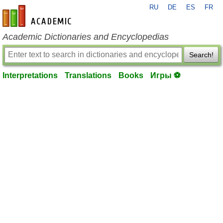
RU
DE
ES
FR
en-academic.com
Academic Dictionaries and Encyclopedias
Search!
Interpretations
Translations
Books
Игры ⚽