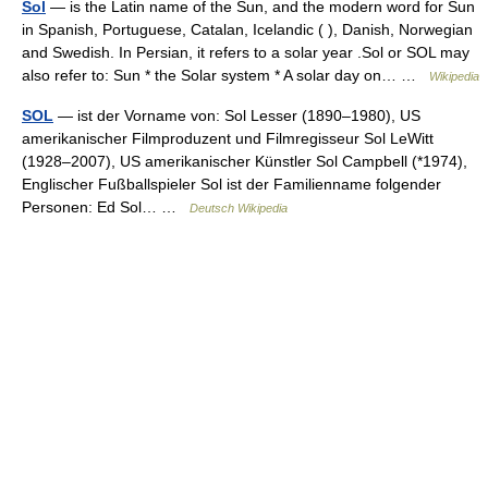
Sol
— is the Latin name of the Sun, and the modern word for Sun
in Spanish, Portuguese, Catalan, Icelandic ( ), Danish, Norwegian
and Swedish. In Persian, it refers to a solar year .Sol or SOL may
also refer to: Sun * the Solar system * A solar day on… …
Wikipedia
SOL
— ist der Vorname von: Sol Lesser (1890–1980), US
amerikanischer Filmproduzent und Filmregisseur Sol LeWitt
(1928–2007), US amerikanischer Künstler Sol Campbell (*1974),
Englischer Fußballspieler Sol ist der Familienname folgender
Personen: Ed Sol… …
Deutsch Wikipedia