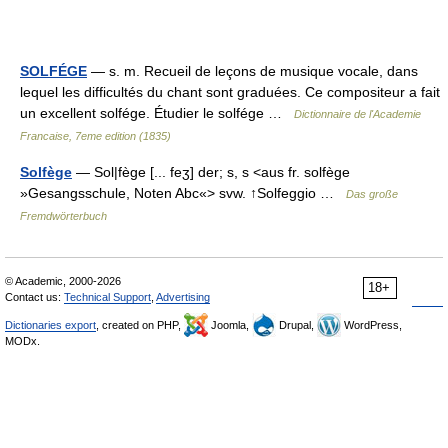
SOLFÉGE
— s. m. Recueil de leçons de musique vocale, dans
lequel les difficultés du chant sont graduées. Ce compositeur a fait
un excellent solfége. Étudier le solfége …
Dictionnaire de l'Academie
Francaise, 7eme edition (1835)
Solfège
— Sol|fège [... feʒ] der; s, s <aus fr. solfège
»Gesangsschule, Noten Abc«> svw. ↑Solfeggio …
Das große
Fremdwörterbuch
© Academic, 2000-2026
18+
Contact us:
Technical Support
,
Advertising
Dictionaries export
, created on PHP,
Joomla,
Drupal,
WordPress,
MODx.