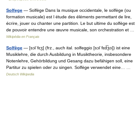
Solfege
— Solfège Dans la musique occidentale, le solfège (ou
formation musicale) est l étude des éléments permettant de lire,
écrire, jouer ou chanter une partition. Le but ultime du solfège est
de pouvoir entendre une œuvre musicale, son orchestration et …
Wikipédia en Français
Solfège
— [sɔlˈfɛʒ] (frz., auch ital. solfeggio [sɔlˈfɛd͡ʒo]) ist eine
Musiklehre, die durch Ausbildung in Musiktheorie, insbesondere
Notenlehre, Gehörbildung und Gesang dazu befähigen soll, eine
Partitur zu spielen oder zu singen. Solfège verwendet eine… …
Deutsch Wikipedia