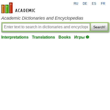
RU
DE
ES
FR
en-academic.com
Academic Dictionaries and Encyclopedias
Search!
Interpretations
Translations
Books
Игры ⚽