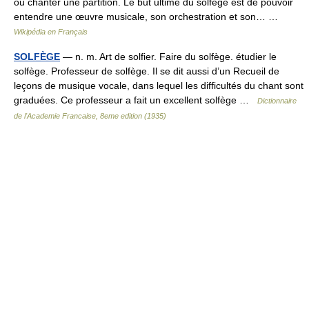
ou chanter une partition. Le but ultime du solfège est de pouvoir
entendre une œuvre musicale, son orchestration et son… …
Wikipédia en Français
SOLFÈGE
— n. m. Art de solfier. Faire du solfège. étudier le
solfège. Professeur de solfège. Il se dit aussi d’un Recueil de
leçons de musique vocale, dans lequel les difficultés du chant sont
graduées. Ce professeur a fait un excellent solfège …
Dictionnaire
de l'Academie Francaise, 8eme edition (1935)