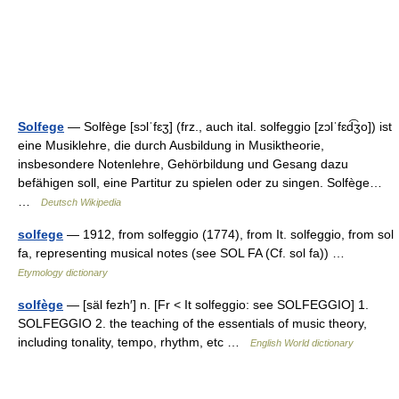
Solfege
— Solfège [sɔlˈfɛʒ] (frz., auch ital. solfeggio [zɔlˈfɛd͡ʒo]) ist
eine Musiklehre, die durch Ausbildung in Musiktheorie,
insbesondere Notenlehre, Gehörbildung und Gesang dazu
befähigen soll, eine Partitur zu spielen oder zu singen. Solfège…
…
Deutsch Wikipedia
solfege
— 1912, from solfeggio (1774), from It. solfeggio, from sol
fa, representing musical notes (see SOL FA (Cf. sol fa)) …
Etymology dictionary
solfège
— [säl fezh′] n. [Fr < It solfeggio: see SOLFEGGIO] 1.
SOLFEGGIO 2. the teaching of the essentials of music theory,
including tonality, tempo, rhythm, etc …
English World dictionary