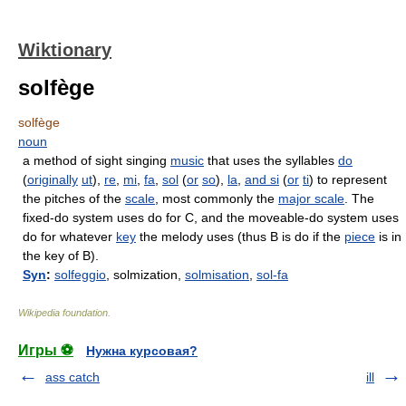
Wiktionary
solfège
solfège
noun
a method of sight singing
music
that uses the syllables
do
(
originally
ut
),
re
,
mi
,
fa
,
sol
(
or
so
),
la
,
and
si
(
or
ti
) to represent
the pitches of the
scale
, most commonly the
major scale
. The
fixed-do system uses do for C, and the moveable-do system uses
do for whatever
key
the melody uses (thus B is do if the
piece
is in
the key of B).
Syn
:
solfeggio
, solmization,
solmisation
,
sol-fa
Wikipedia foundation
.
Игры ⚽
Нужна курсовая?
ass catch
ill